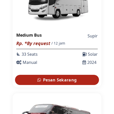
Medium Bus
Supir
Rp. *By request
/ 12 jam
33 Seats
Solar
airline_seat_recline_extra
Manual
2024
Pesan Sekarang