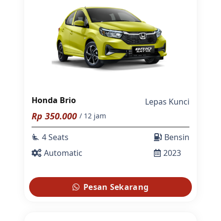
Honda Brio
Lepas Kunci
Rp
350.000
/ 12 jam
4 Seats
Bensin
airline_seat_recline_extra
Automatic
2023
Pesan Sekarang