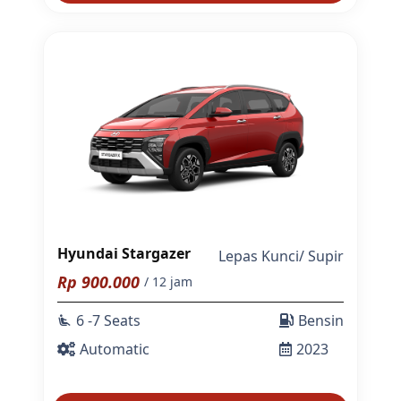
Hyundai Stargazer
Lepas Kunci
/
Supir
Rp
900.000
/ 12 jam
6 -7 Seats
Bensin
airline_seat_recline_extra
Automatic
2023