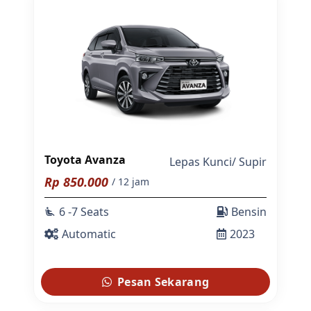
Toyota Avanza
Lepas Kunci
/
Supir
Rp
850.000
/ 12 jam
6 -7 Seats
Bensin
airline_seat_recline_extra
Automatic
2023
Pesan Sekarang