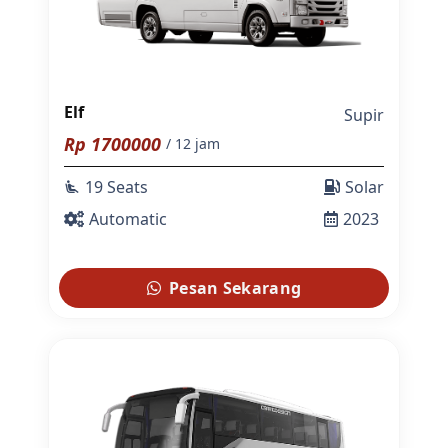
Elf
Supir
Rp
1700000
/ 12 jam
19 Seats
Solar
airline_seat_recline_extra
Automatic
2023
Pesan Sekarang