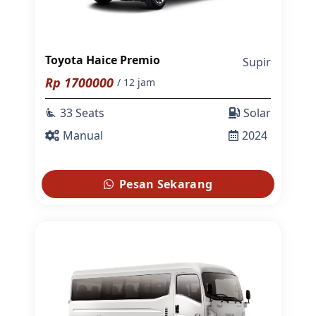
Toyota Haice Premio
Supir
Rp
1700000
/ 12 jam
33 Seats
Solar
airline_seat_recline_extra
Manual
2024
Pesan Sekarang