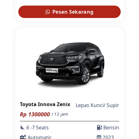
Pesan Sekarang
Toyota Innova Zenix
Lepas Kunci
/
Supir
Rp
1300000
/ 12 jam
6 -7 Seats
Bensin
airline_seat_recline_extra
Automatic
2023