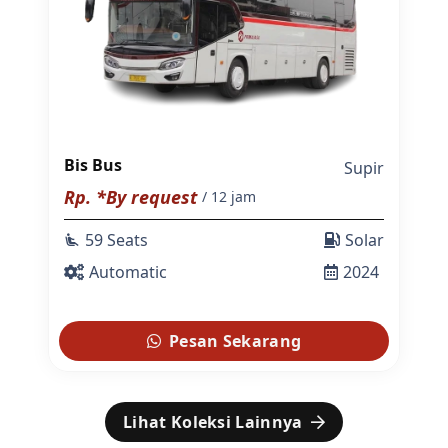
Bis Bus
Supir
Rp. *By request
/ 12 jam
59 Seats
Solar
airline_seat_recline_extra
Automatic
2024
Pesan Sekarang
Lihat Koleksi Lainnya