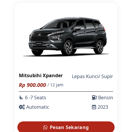
Mitsubihi Xpander
Lepas Kunci
/
Supir
Rp
900.000
/ 12 jam
6 -7 Seats
Bensin
airline_seat_recline_extra
Automatic
2023
Pesan Sekarang