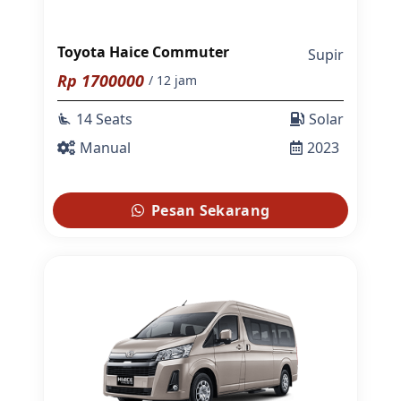
Toyota Haice Commuter
Supir
Rp
1700000
/ 12 jam
14 Seats
Solar
airline_seat_recline_extra
Manual
2023
Pesan Sekarang