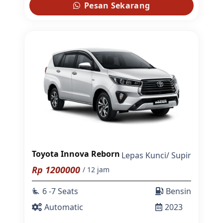
Pesan Sekarang
Toyota Innova Reborn
Lepas Kunci
/
Supir
Rp
1200000
/ 12 jam
6 -7 Seats
Bensin
airline_seat_recline_extra
Automatic
2023