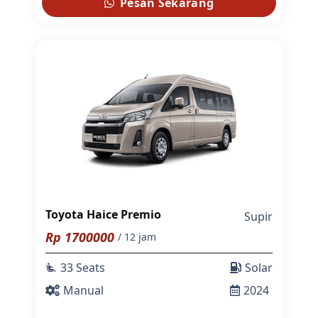
Pesan Sekarang
Toyota Haice Premio
Supir
Rp
1700000
/ 12 jam
33 Seats
Solar
airline_seat_recline_extra
Manual
2024