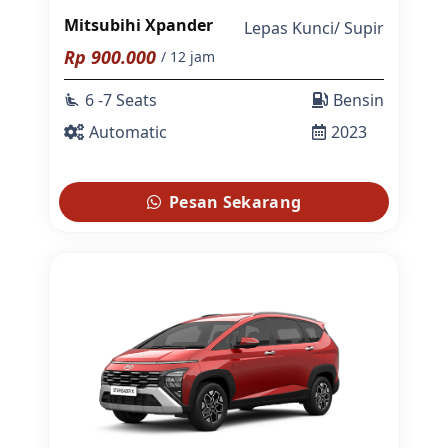
Mitsubihi Xpander
Lepas Kunci
/
Supir
Rp
900.000
/ 12 jam
6 -7 Seats
Bensin
airline_seat_recline_extra
Automatic
2023
Pesan Sekarang