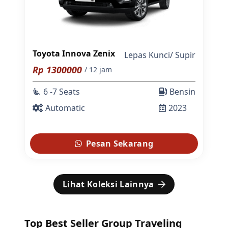
Toyota Innova Zenix
Lepas Kunci
/
Supir
Rp
1300000
/ 12 jam
6 -7 Seats
Bensin
airline_seat_recline_extra
Automatic
2023
Pesan Sekarang
Lihat Koleksi Lainnya
Top Best Seller Group Traveling