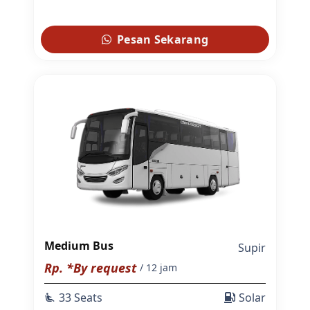
Pesan Sekarang
Medium Bus
Supir
Rp. *By request
/ 12 jam
33 Seats
Solar
airline_seat_recline_extra