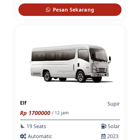
Pesan Sekarang
Elf
Supir
Rp
1700000
/ 12 jam
19 Seats
Solar
airline_seat_recline_extra
Automatic
2023