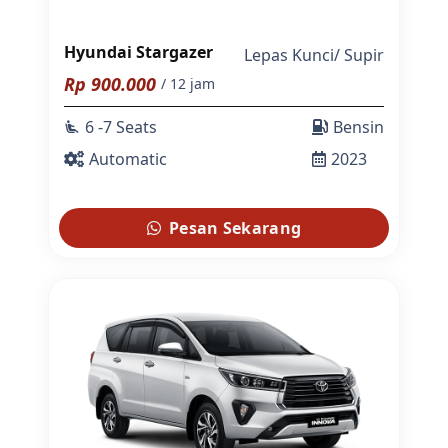
Hyundai Stargazer
Lepas Kunci
/
Supir
Rp
900.000
/ 12 jam
6 -7 Seats
Bensin
airline_seat_recline_extra
Automatic
2023
Pesan Sekarang