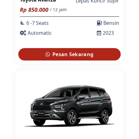
Lepas Kunci
/
Supir
Rp
850.000
/ 12 jam
6 -7 Seats
Bensin
airline_seat_recline_extra
Automatic
2023
Pesan Sekarang