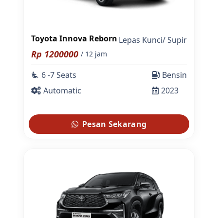
Toyota Innova Reborn
Lepas Kunci
/
Supir
Rp
1200000
/ 12 jam
6 -7 Seats
Bensin
airline_seat_recline_extra
Automatic
2023
Pesan Sekarang