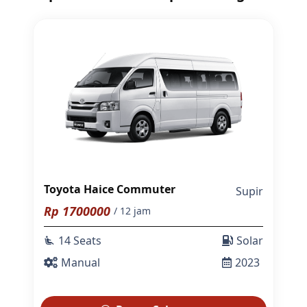
Toyota Haice Commuter
Supir
Rp
1700000
/ 12 jam
14 Seats
Solar
airline_seat_recline_extra
Manual
2023