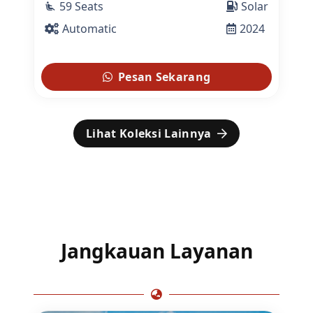
59 Seats
Solar
airline_seat_recline_extra
Automatic
2024
Pesan Sekarang
Lihat Koleksi Lainnya
Jangkauan Layanan