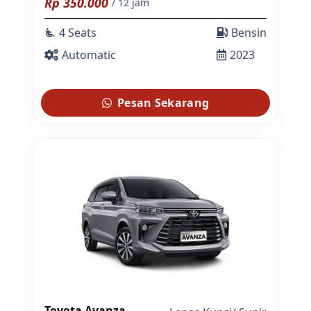
Rp
350.000
/ 12 jam
4 Seats
Bensin
airline_seat_recline_extra
Automatic
2023
Pesan Sekarang
Toyota Avanza