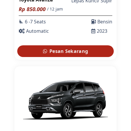
Lepas Kunci
/
Supir
Rp
850.000
/ 12 jam
6 -7 Seats
Bensin
airline_seat_recline_extra
Automatic
2023
Pesan Sekarang