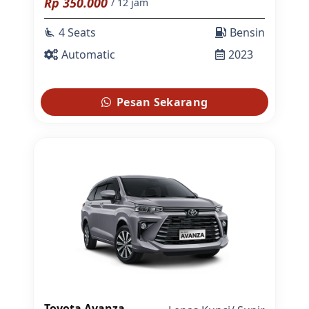
Rp
350.000
/ 12 jam
4 Seats
Bensin
airline_seat_recline_extra
Automatic
2023
Pesan Sekarang
Toyota Avanza