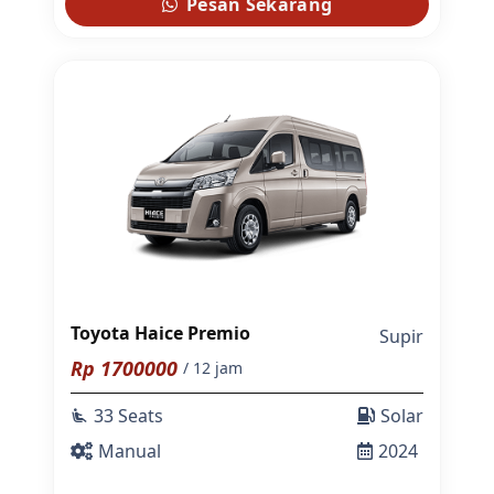
Pesan Sekarang
Toyota Haice Premio
Supir
Rp
1700000
/ 12 jam
33 Seats
Solar
airline_seat_recline_extra
Manual
2024