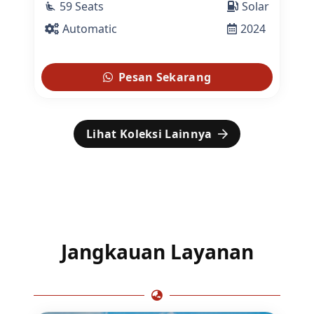
59 Seats
Solar
airline_seat_recline_extra
Automatic
2024
Pesan Sekarang
Lihat Koleksi Lainnya
Jangkauan Layanan