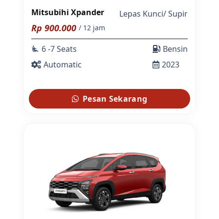
Mitsubihi Xpander
Lepas Kunci
/
Supir
Rp
900.000
/ 12 jam
6 -7 Seats
Bensin
airline_seat_recline_extra
Automatic
2023
Pesan Sekarang