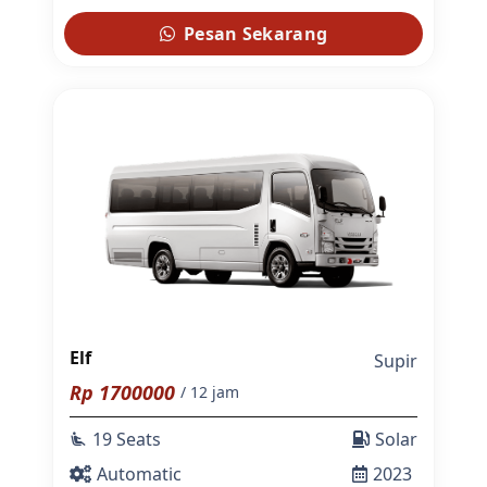
Pesan Sekarang
Elf
Supir
Rp
1700000
/ 12 jam
19 Seats
Solar
airline_seat_recline_extra
Automatic
2023