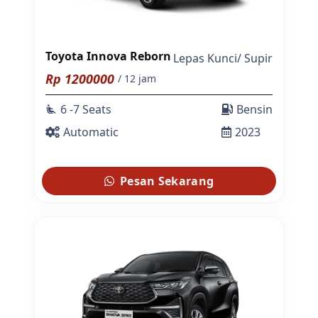
Toyota Innova Reborn
Lepas Kunci
/
Supir
Rp
1200000
/ 12 jam
6 -7 Seats
Bensin
airline_seat_recline_extra
Automatic
2023
Pesan Sekarang