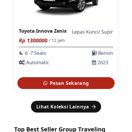
Toyota Innova Zenix
Lepas Kunci
/
Supir
Rp
1300000
/ 12 jam
6 -7 Seats
Bensin
airline_seat_recline_extra
Automatic
2023
Pesan Sekarang
Lihat Koleksi Lainnya
Top Best Seller Group Traveling