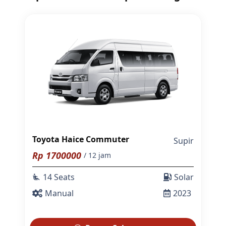
Toyota Haice Commuter
Supir
Rp
1700000
/ 12 jam
14 Seats
Solar
airline_seat_recline_extra
Manual
2023