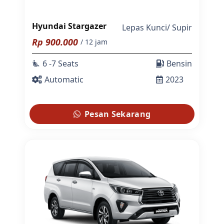
Hyundai Stargazer
Lepas Kunci
/
Supir
Rp
900.000
/ 12 jam
6 -7 Seats
Bensin
airline_seat_recline_extra
Automatic
2023
Pesan Sekarang