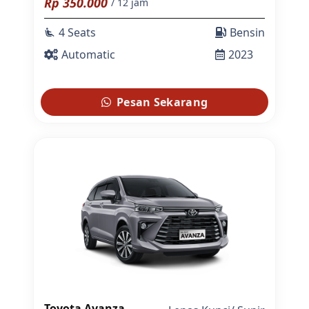
Rp
350.000
/ 12 jam
4 Seats
Bensin
airline_seat_recline_extra
Automatic
2023
Pesan Sekarang
Toyota Avanza