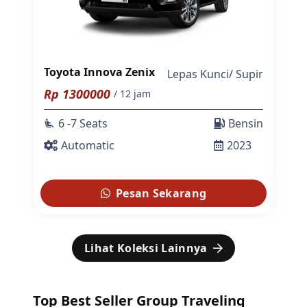
Toyota Innova Zenix
Lepas Kunci
/
Supir
Rp
1300000
/ 12 jam
6 -7 Seats
Bensin
airline_seat_recline_extra
Automatic
2023
Pesan Sekarang
Lihat Koleksi Lainnya
Top Best Seller Group Traveling