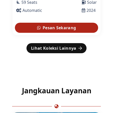
59 Seats
Solar
airline_seat_recline_extra
Automatic
2024
Pesan Sekarang
Lihat Koleksi Lainnya
Jangkauan Layanan