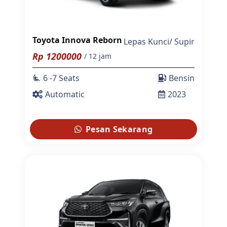
Toyota Innova Reborn
Lepas Kunci
/
Supir
Rp
1200000
/ 12 jam
6 -7 Seats
Bensin
airline_seat_recline_extra
Automatic
2023
Pesan Sekarang