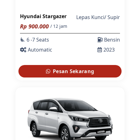
Hyundai Stargazer
Lepas Kunci
/
Supir
Rp
900.000
/ 12 jam
6 -7 Seats
Bensin
airline_seat_recline_extra
Automatic
2023
Pesan Sekarang