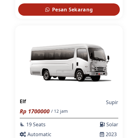
Pesan Sekarang
Elf
Supir
Rp
1700000
/ 12 jam
19 Seats
Solar
airline_seat_recline_extra
Automatic
2023