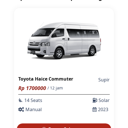
Toyota Haice Commuter
Supir
Rp
1700000
/ 12 jam
14 Seats
Solar
airline_seat_recline_extra
Manual
2023