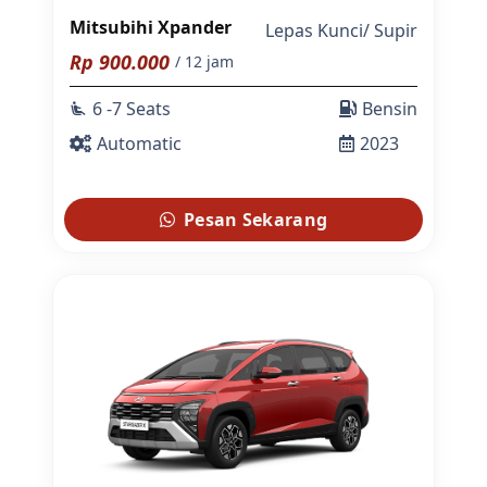
Mitsubihi Xpander
Lepas Kunci
/
Supir
Rp
900.000
/ 12 jam
6 -7 Seats
Bensin
airline_seat_recline_extra
Automatic
2023
Pesan Sekarang