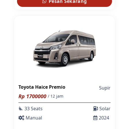
Pesan Sekarang
Toyota Haice Premio
Supir
Rp
1700000
/ 12 jam
33 Seats
Solar
airline_seat_recline_extra
Manual
2024