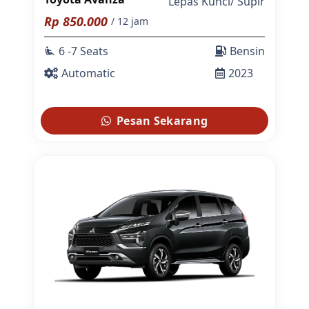
Lepas Kunci
/
Supir
Rp
850.000
/ 12 jam
6 -7 Seats
Bensin
airline_seat_recline_extra
Automatic
2023
Pesan Sekarang