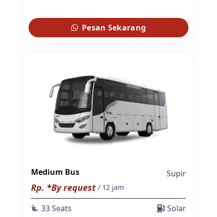
Pesan Sekarang
Medium Bus
Supir
Rp. *By request
/ 12 jam
33 Seats
Solar
airline_seat_recline_extra