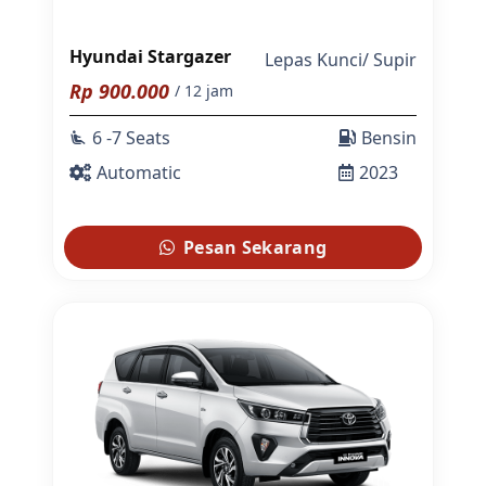
Hyundai Stargazer
Lepas Kunci
/
Supir
Rp
900.000
/ 12 jam
6 -7 Seats
Bensin
airline_seat_recline_extra
Automatic
2023
Pesan Sekarang