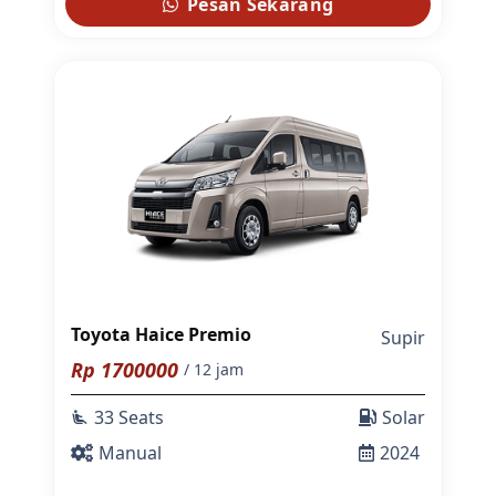
Pesan Sekarang
Toyota Haice Premio
Supir
Rp
1700000
/ 12 jam
33 Seats
Solar
airline_seat_recline_extra
Manual
2024