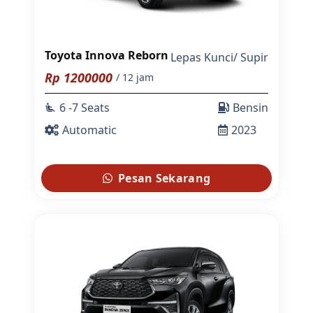
Toyota Innova Reborn
Lepas Kunci
/
Supir
Rp
1200000
/ 12 jam
6 -7 Seats
Bensin
airline_seat_recline_extra
Automatic
2023
Pesan Sekarang