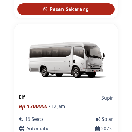
Pesan Sekarang
Elf
Supir
Rp
1700000
/ 12 jam
19 Seats
Solar
airline_seat_recline_extra
Automatic
2023