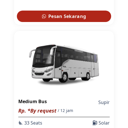
Pesan Sekarang
Medium Bus
Supir
Rp. *By request
/ 12 jam
33 Seats
Solar
airline_seat_recline_extra