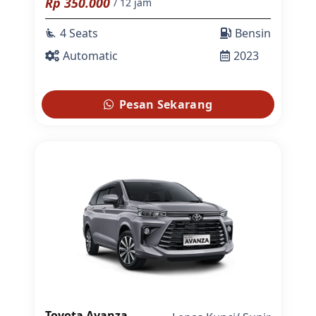
Rp
350.000
/ 12 jam
4 Seats
Bensin
airline_seat_recline_extra
Automatic
2023
Pesan Sekarang
Toyota Avanza