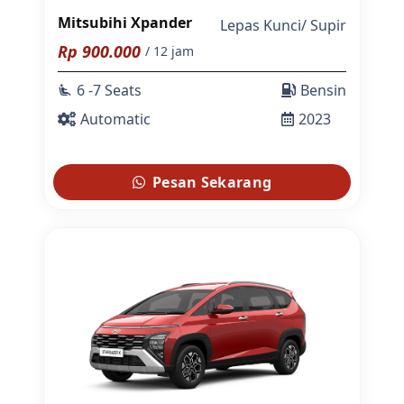
Mitsubihi Xpander
Lepas Kunci
/
Supir
Rp
900.000
/ 12 jam
6 -7 Seats
Bensin
airline_seat_recline_extra
Automatic
2023
Pesan Sekarang