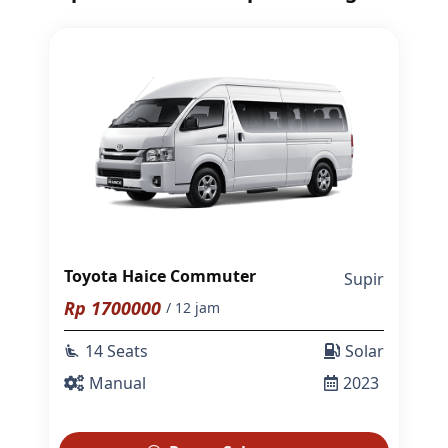
Toyota Haice Commuter
Supir
Rp
1700000
/ 12 jam
14 Seats
Solar
airline_seat_recline_extra
Manual
2023