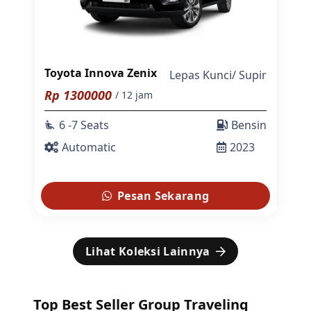
Toyota Innova Zenix
Lepas Kunci
/
Supir
Rp
1300000
/ 12 jam
6 -7 Seats
Bensin
airline_seat_recline_extra
Automatic
2023
Pesan Sekarang
Lihat Koleksi Lainnya
Top Best Seller Group Traveling