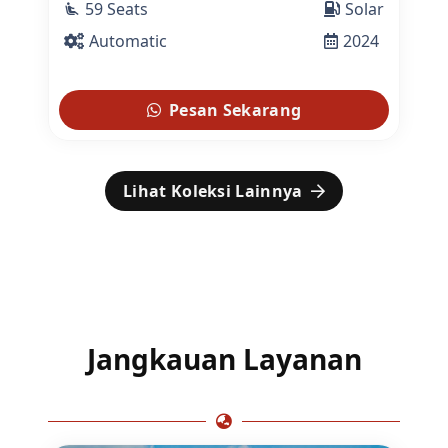
59 Seats
Solar
airline_seat_recline_extra
Automatic
2024
Pesan Sekarang
Lihat Koleksi Lainnya
Jangkauan Layanan