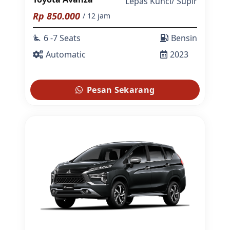
Lepas Kunci
/
Supir
Rp
850.000
/ 12 jam
6 -7 Seats
Bensin
airline_seat_recline_extra
Automatic
2023
Pesan Sekarang