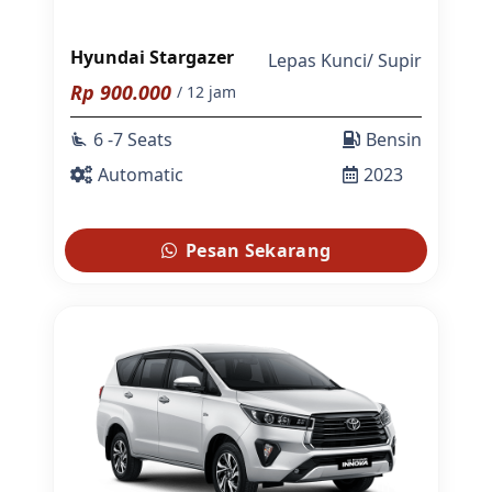
Hyundai Stargazer
Lepas Kunci
/
Supir
Rp
900.000
/ 12 jam
6 -7 Seats
Bensin
airline_seat_recline_extra
Automatic
2023
Pesan Sekarang