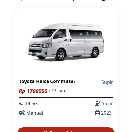
Toyota Haice Commuter
Supir
Rp
1700000
/ 12 jam
14 Seats
Solar
airline_seat_recline_extra
Manual
2023