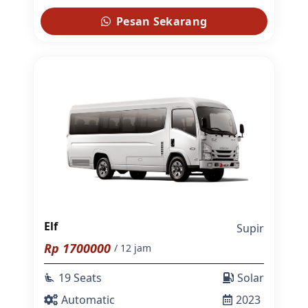
Pesan Sekarang
Elf
Supir
Rp
1700000
/ 12 jam
19 Seats
Solar
airline_seat_recline_extra
Automatic
2023