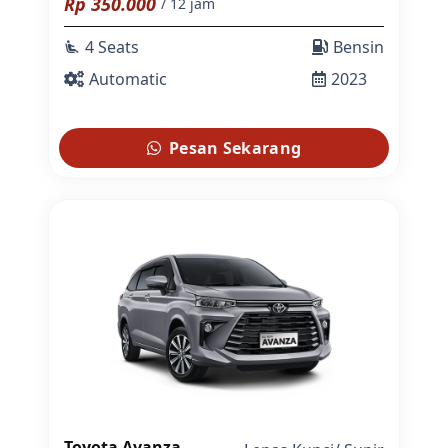
Rp
350.000
/ 12 jam
4 Seats
Bensin
airline_seat_recline_extra
Automatic
2023
Pesan Sekarang
Toyota Avanza