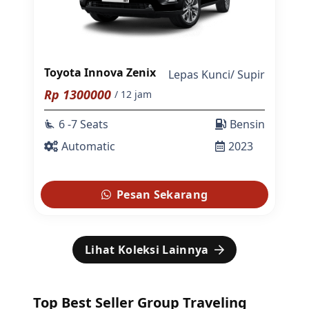
Toyota Innova Zenix
Lepas Kunci
/
Supir
Rp
1300000
/ 12 jam
6 -7 Seats
Bensin
airline_seat_recline_extra
Automatic
2023
Pesan Sekarang
Lihat Koleksi Lainnya
Top Best Seller Group Traveling