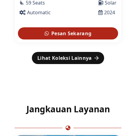
59 Seats
Solar
airline_seat_recline_extra
Automatic
2024
Pesan Sekarang
Lihat Koleksi Lainnya
Jangkauan Layanan