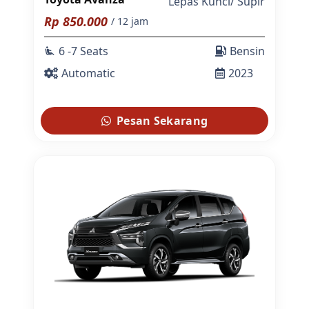
Lepas Kunci
/
Supir
Rp
850.000
/ 12 jam
6 -7 Seats
Bensin
airline_seat_recline_extra
Automatic
2023
Pesan Sekarang