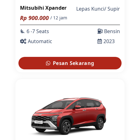
Mitsubihi Xpander
Lepas Kunci
/
Supir
Rp
900.000
/ 12 jam
6 -7 Seats
Bensin
airline_seat_recline_extra
Automatic
2023
Pesan Sekarang