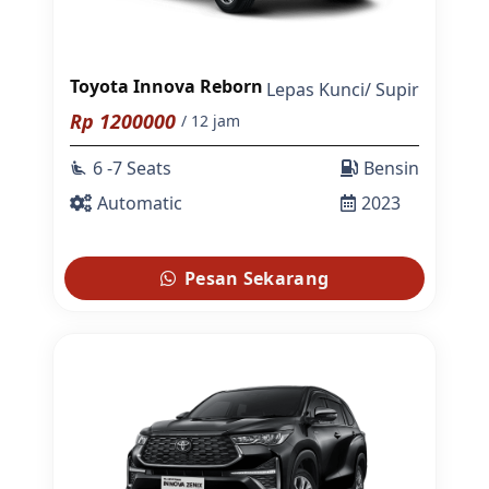
Toyota Innova Reborn
Lepas Kunci
/
Supir
Rp
1200000
/ 12 jam
6 -7 Seats
Bensin
airline_seat_recline_extra
Automatic
2023
Pesan Sekarang