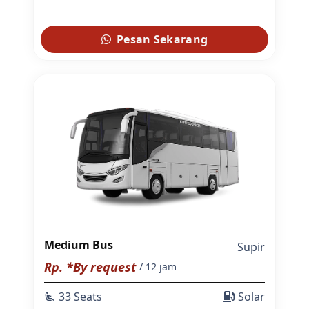
Pesan Sekarang
Medium Bus
Supir
Rp. *By request
/ 12 jam
33 Seats
Solar
airline_seat_recline_extra