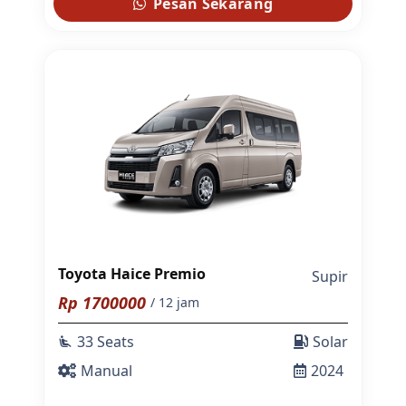
Pesan Sekarang
Toyota Haice Premio
Supir
Rp
1700000
/ 12 jam
33 Seats
Solar
airline_seat_recline_extra
Manual
2024