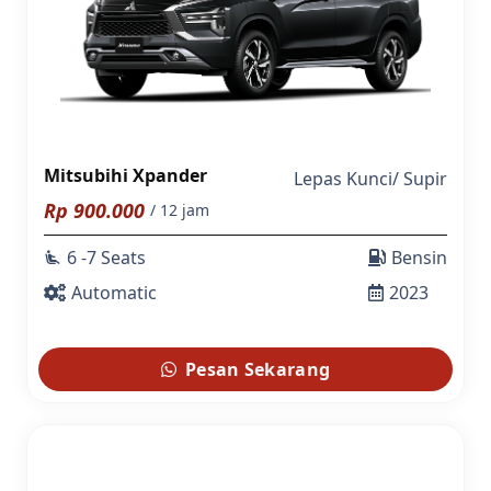
Mitsubihi Xpander
Lepas Kunci
/
Supir
Rp
900.000
/ 12 jam
6 -7 Seats
Bensin
airline_seat_recline_extra
Automatic
2023
Pesan Sekarang