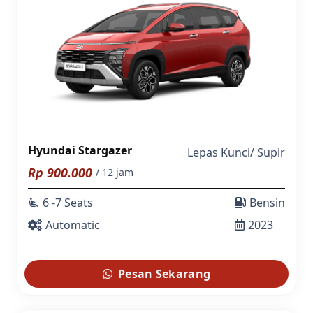
Hyundai Stargazer
Lepas Kunci
/
Supir
Rp
900.000
/ 12 jam
6 -7 Seats
Bensin
airline_seat_recline_extra
Automatic
2023
Pesan Sekarang