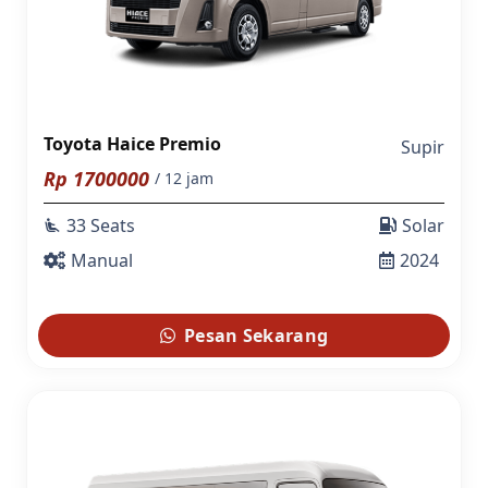
Toyota Haice Premio
Supir
Rp
1700000
/ 12 jam
33 Seats
Solar
airline_seat_recline_extra
Manual
2024
Pesan Sekarang