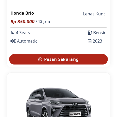
Honda Brio
Lepas Kunci
Rp
350.000
/ 12 jam
4 Seats
Bensin
airline_seat_recline_extra
Automatic
2023
Pesan Sekarang