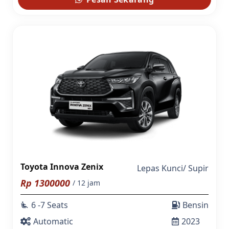
Toyota Innova Zenix
Lepas Kunci
/
Supir
Rp
1300000
/ 12 jam
6 -7 Seats
Bensin
airline_seat_recline_extra
Automatic
2023