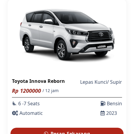
Toyota Innova Reborn
Lepas Kunci
/
Supir
Rp
1200000
/ 12 jam
6 -7 Seats
Bensin
airline_seat_recline_extra
Automatic
2023
Pesan Sekarang