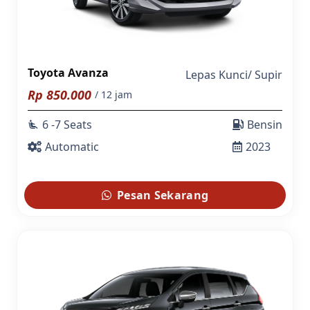
Toyota Avanza
Lepas Kunci
/
Supir
Rp
850.000
/ 12 jam
6 -7 Seats
Bensin
airline_seat_recline_extra
Automatic
2023
Pesan Sekarang