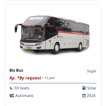
Bis Bus
Supir
Rp. *By request
/ 12 jam
59 Seats
Solar
airline_seat_recline_extra
Automatic
2024