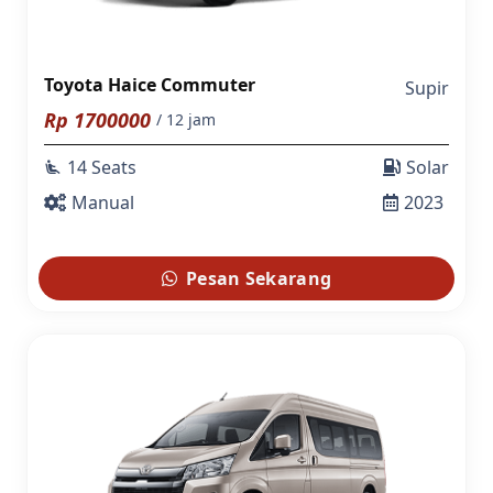
Toyota Haice Commuter
Supir
Rp
1700000
/ 12 jam
14 Seats
Solar
airline_seat_recline_extra
Manual
2023
Pesan Sekarang