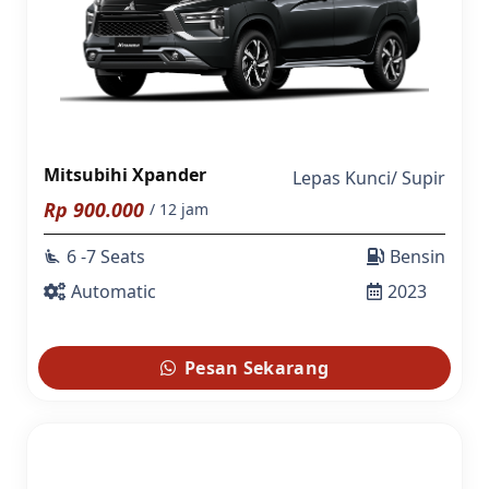
Mitsubihi Xpander
Lepas Kunci
/
Supir
Rp
900.000
/ 12 jam
6 -7 Seats
Bensin
airline_seat_recline_extra
Automatic
2023
Pesan Sekarang