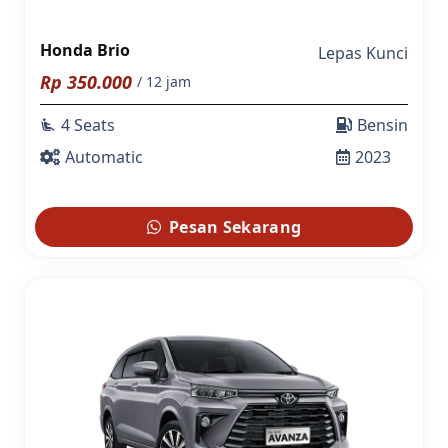
Honda Brio
Lepas Kunci
Rp
350.000
/ 12 jam
4 Seats
Bensin
airline_seat_recline_extra
Automatic
2023
Pesan Sekarang