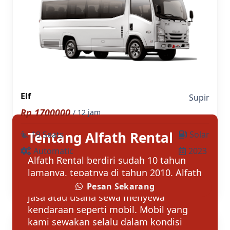
Elf
Supir
Rp
1700000
/ 12 jam
Tentang Alfath Rental
19 Seats
Solar
airline_seat_recline_extra
Automatic
2023
Alfath Rental berdiri sudah 10 tahun
lamanya, tepatnya di tahun 2010. Alfath
Rental merupakan sebuah penyedia
Pesan Sekarang
jasa atau usaha sewa menyewa
kendaraan seperti mobil. Mobil yang
kami sewakan selalu dalam kondisi