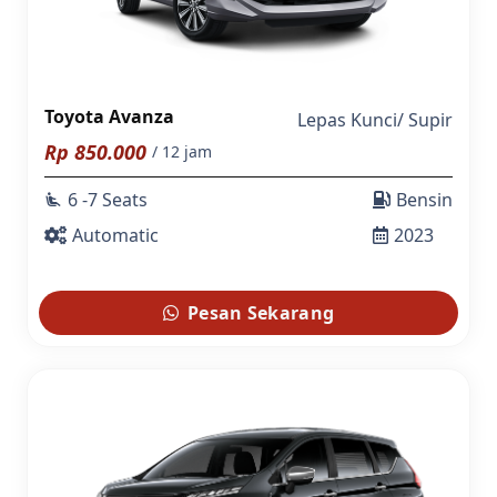
Toyota Avanza
Lepas Kunci
/
Supir
Rp
850.000
/ 12 jam
6 -7 Seats
Bensin
airline_seat_recline_extra
Automatic
2023
Pesan Sekarang