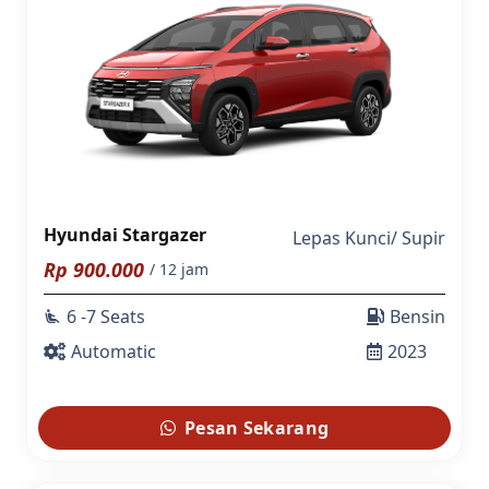
Hyundai Stargazer
Lepas Kunci
/
Supir
Rp
900.000
/ 12 jam
6 -7 Seats
Bensin
airline_seat_recline_extra
Automatic
2023
Pesan Sekarang