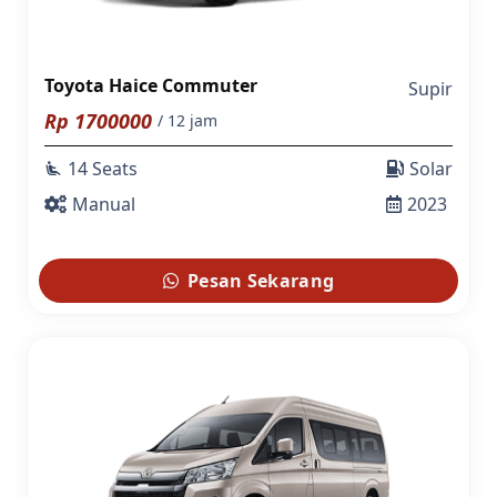
Toyota Haice Commuter
Supir
Rp
1700000
/ 12 jam
14 Seats
Solar
airline_seat_recline_extra
Manual
2023
Pesan Sekarang