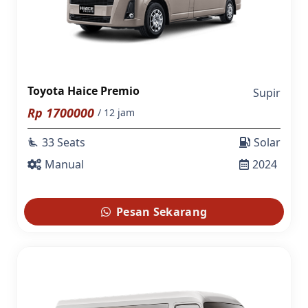
Toyota Haice Premio
Supir
Rp
1700000
/ 12 jam
33 Seats
Solar
airline_seat_recline_extra
Manual
2024
Pesan Sekarang