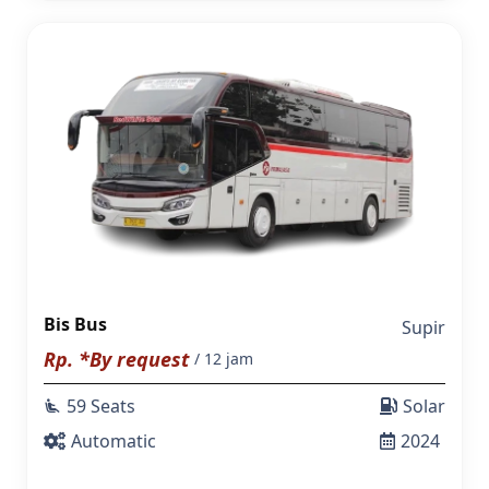
Bis Bus
Supir
Rp. *By request
/ 12 jam
59 Seats
Solar
airline_seat_recline_extra
Automatic
2024