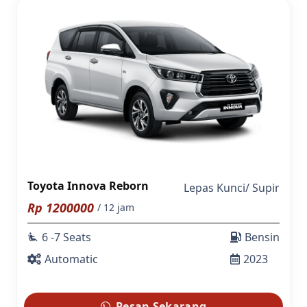
Toyota Innova Reborn
Lepas Kunci
/
Supir
Rp
1200000
/ 12 jam
6 -7 Seats
Bensin
airline_seat_recline_extra
Automatic
2023
Pesan Sekarang