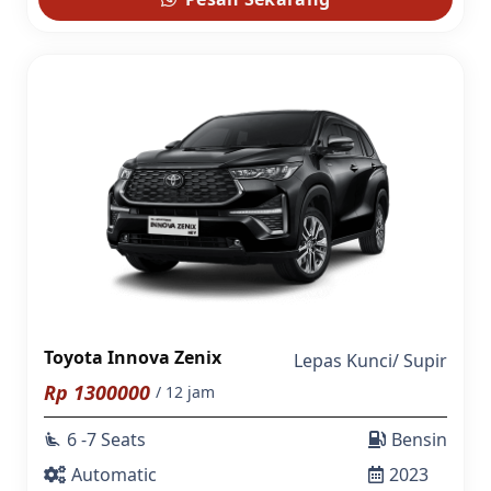
Toyota Innova Zenix
Lepas Kunci
/
Supir
Rp
1300000
/ 12 jam
6 -7 Seats
Bensin
airline_seat_recline_extra
Automatic
2023