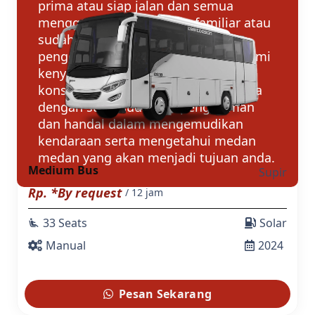
prima atau siap jalan dan semua
menggunakan merk yang familiar atau
sudah dikenal para konsumen
pengguna mobil di tanah air. Dan demi
kenyamanan berkendara untuk
konsumen, kami juga melengkapinya
dengan supir sudah berpengalaman
dan handal dalam mengemudikan
kendaraan serta mengetahui medan
medan yang akan menjadi tujuan anda.
Medium Bus
Supir
Rp. *By request
/ 12 jam
33 Seats
Solar
airline_seat_recline_extra
Manual
2024
Pesan Sekarang