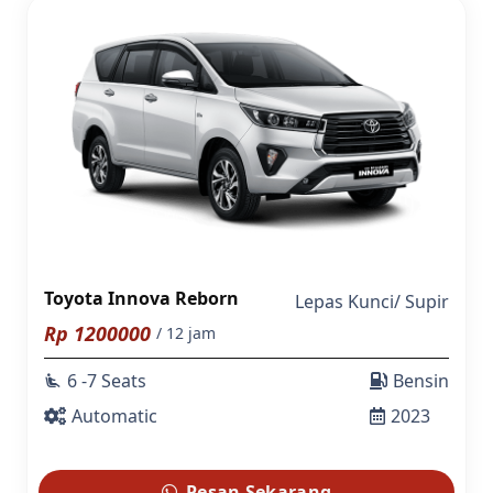
Toyota Innova Reborn
Lepas Kunci
/
Supir
Rp
1200000
/ 12 jam
6 -7 Seats
Bensin
airline_seat_recline_extra
Automatic
2023
Pesan Sekarang