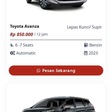
Toyota Avanza
Lepas Kunci
/
Supir
Rp
850.000
/ 12 jam
6 -7 Seats
Bensin
airline_seat_recline_extra
Automatic
2023
Pesan Sekarang