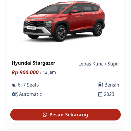
Hyundai Stargazer
Lepas Kunci
/
Supir
Rp
900.000
/ 12 jam
6 -7 Seats
Bensin
airline_seat_recline_extra
Automatic
2023
Pesan Sekarang