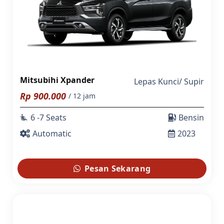
Mitsubihi Xpander
Lepas Kunci
/
Supir
Rp
900.000
/ 12 jam
6 -7 Seats
Bensin
airline_seat_recline_extra
Automatic
2023
Pesan Sekarang