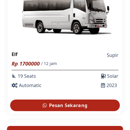
Elf
Supir
Rp
1700000
/ 12 jam
19 Seats
Solar
airline_seat_recline_extra
Automatic
2023
Pesan Sekarang