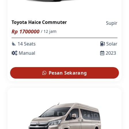
Toyota Haice Commuter
Supir
Rp
1700000
/ 12 jam
14 Seats
Solar
airline_seat_recline_extra
Manual
2023
Pesan Sekarang