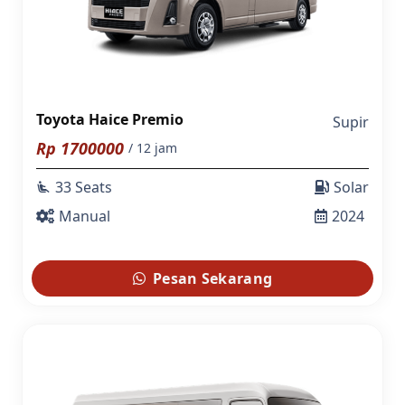
Toyota Haice Premio
Supir
Rp
1700000
/ 12 jam
33 Seats
Solar
airline_seat_recline_extra
Manual
2024
Pesan Sekarang