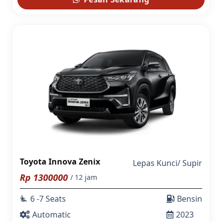
Toyota Innova Zenix
Lepas Kunci
/
Supir
Rp
1300000
/ 12 jam
6 -7 Seats
Bensin
airline_seat_recline_extra
Automatic
2023