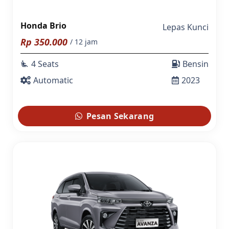
Honda Brio
Lepas Kunci
Rp
350.000
/ 12 jam
4 Seats
Bensin
airline_seat_recline_extra
Automatic
2023
Pesan Sekarang