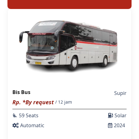
Bis Bus
Supir
Rp. *By request
/ 12 jam
59 Seats
Solar
airline_seat_recline_extra
Automatic
2024