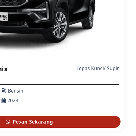
nix
Lepas Kunci
/
Supir
Bensin
2023
Pesan Sekarang