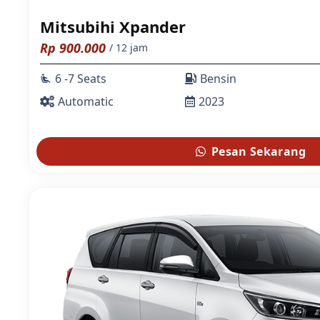
Mitsubihi Xpander
Rp
900.000
/ 12 jam
6 -7 Seats
Bensin
airline_seat_recline_extra
Automatic
2023
Pesan Sekarang