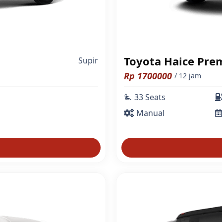
Toyota Haice Pre
Supir
Rp
1700000
/ 12 jam
33 Seats
airline_seat_recline_extra
Manual