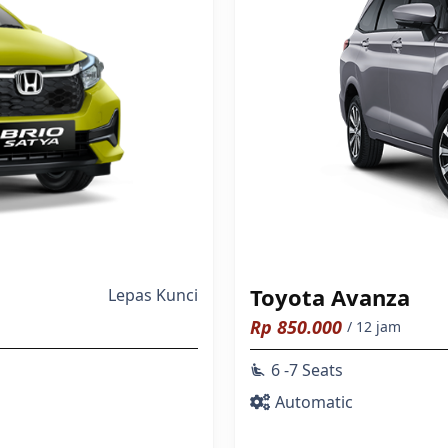
Toyota Avanza
Lepas Kunci
Rp
850.000
/ 12 jam
6 -7 Seats
airline_seat_recline_extra
Automatic