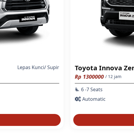
Toyota Innova Ze
Lepas Kunci
/
Supir
Rp
1300000
/ 12 jam
6 -7 Seats
airline_seat_recline_extra
Automatic