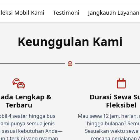
leksi Mobil Kami
Testimoni
Jangkauan Layanan
Keunggulan Kami
ada Lengkap &
Durasi Sewa S
Terbaru
Fleksibel
bil 4 seater hingga bus
Mau sewa 12 jam, harian,
 kami punya semua jenis
hingga bulanan? Semu
 sesuai kebutuhan Anda—
Sesuaikan waktu sewa
nit terkini yang nyaman
rencana perjalanan 