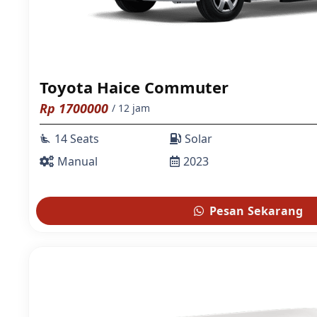
Toyota Haice Commuter
Rp
1700000
/ 12 jam
14 Seats
Solar
airline_seat_recline_extra
Manual
2023
Pesan Sekarang