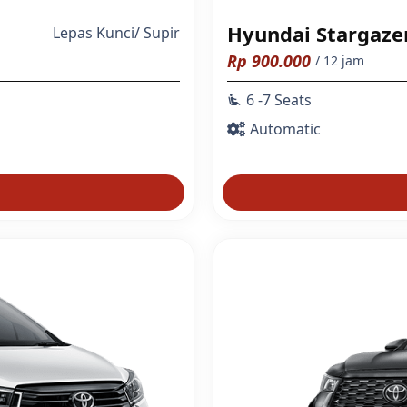
Hyundai Stargaze
Lepas Kunci
/
Supir
Rp
900.000
/ 12 jam
6 -7 Seats
airline_seat_recline_extra
Automatic