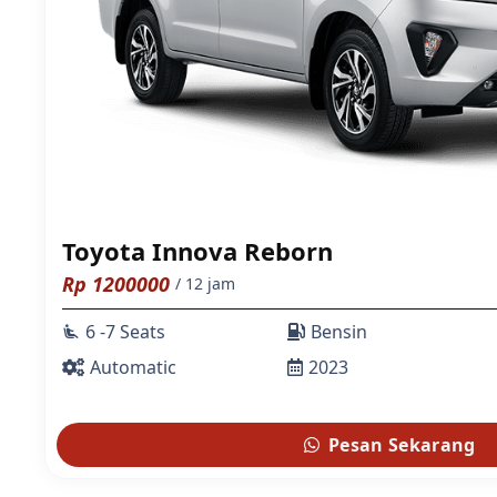
Toyota Innova Reborn
Rp
1200000
/ 12 jam
6 -7 Seats
Bensin
airline_seat_recline_extra
Automatic
2023
Pesan Sekarang