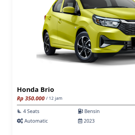
Honda Brio
Rp
350.000
/ 12 jam
4 Seats
Bensin
airline_seat_recline_extra
Automatic
2023