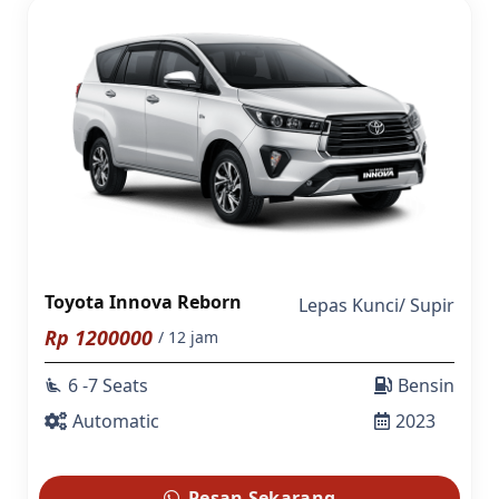
Toyota Innova Reborn
Lepas Kunci
/
Supir
Rp
1200000
/ 12 jam
6 -7 Seats
Bensin
airline_seat_recline_extra
Automatic
2023
Pesan Sekarang