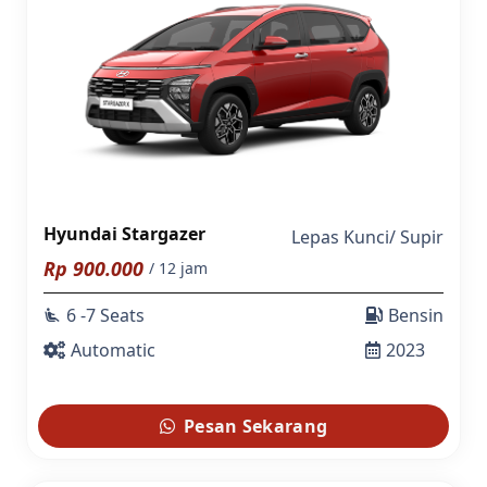
Hyundai Stargazer
Lepas Kunci
/
Supir
Rp
900.000
/ 12 jam
6 -7 Seats
Bensin
airline_seat_recline_extra
Automatic
2023
Pesan Sekarang