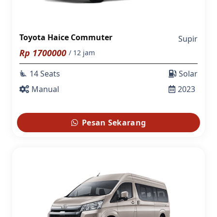
Toyota Haice Commuter
Supir
Rp
1700000
/ 12 jam
14 Seats
Solar
airline_seat_recline_extra
Manual
2023
Pesan Sekarang