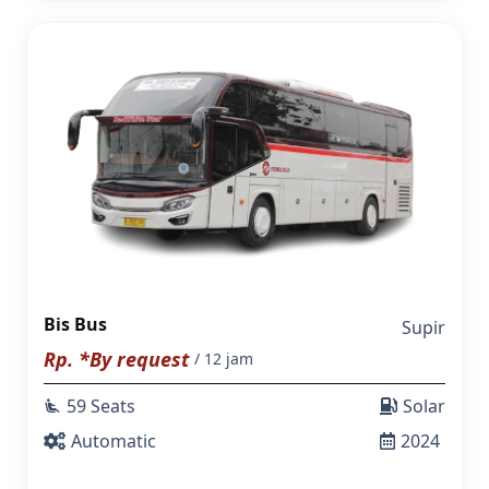
Bis Bus
Supir
Rp. *By request
/ 12 jam
59 Seats
Solar
airline_seat_recline_extra
Automatic
2024