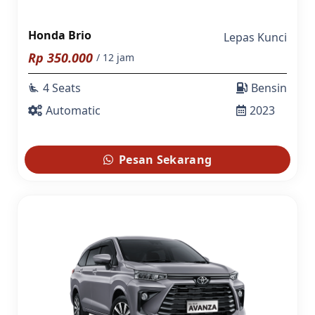
Honda Brio
Lepas Kunci
Rp
350.000
/ 12 jam
4 Seats
Bensin
airline_seat_recline_extra
Automatic
2023
Pesan Sekarang