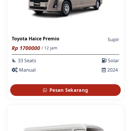
Toyota Haice Premio
Supir
Rp
1700000
/ 12 jam
33 Seats
Solar
airline_seat_recline_extra
Manual
2024
Pesan Sekarang