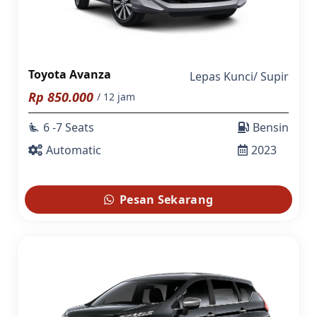
Toyota Avanza
Lepas Kunci
/
Supir
Rp
850.000
/ 12 jam
6 -7 Seats
Bensin
airline_seat_recline_extra
Automatic
2023
Pesan Sekarang