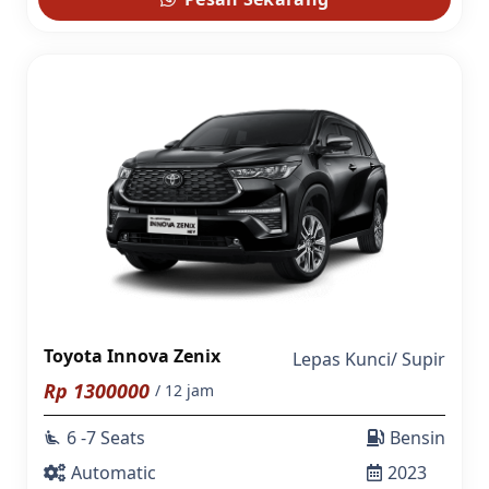
Toyota Innova Zenix
Lepas Kunci
/
Supir
Rp
1300000
/ 12 jam
6 -7 Seats
Bensin
airline_seat_recline_extra
Automatic
2023