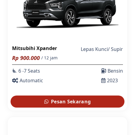
Mitsubihi Xpander
Lepas Kunci
/
Supir
Rp
900.000
/ 12 jam
6 -7 Seats
Bensin
airline_seat_recline_extra
Automatic
2023
Pesan Sekarang