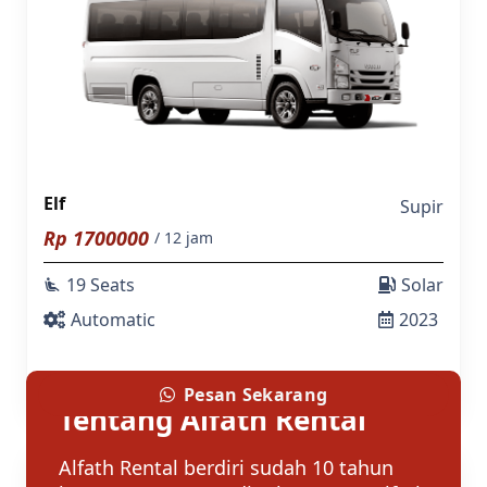
Elf
Supir
Rp
1700000
/ 12 jam
19 Seats
Solar
airline_seat_recline_extra
Automatic
2023
Pesan Sekarang
Tentang Alfath Rental
Alfath Rental berdiri sudah 10 tahun