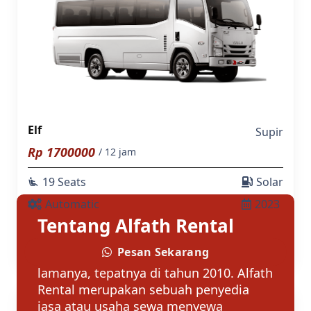
Elf
Supir
Rp
1700000
/ 12 jam
19 Seats
Solar
airline_seat_recline_extra
Automatic
2023
Tentang Alfath Rental
Pesan Sekarang
Alfath Rental berdiri sudah 10 tahun
lamanya, tepatnya di tahun 2010. Alfath
Rental merupakan sebuah penyedia
jasa atau usaha sewa menyewa