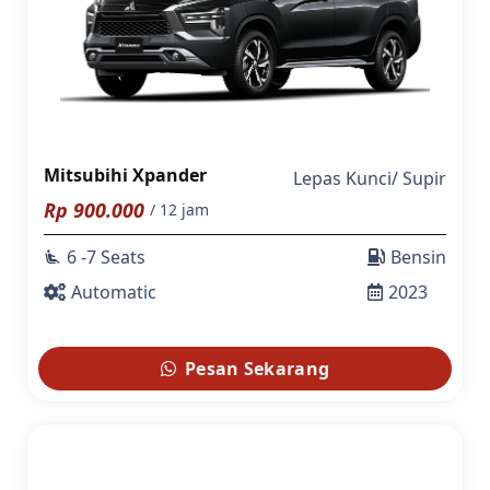
Mitsubihi Xpander
Lepas Kunci
/
Supir
Rp
900.000
/ 12 jam
6 -7 Seats
Bensin
airline_seat_recline_extra
Automatic
2023
Pesan Sekarang