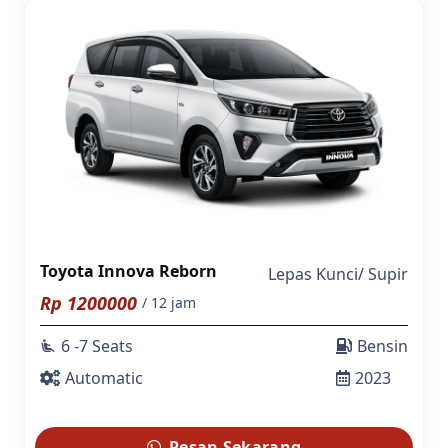
Toyota Innova Reborn
Lepas Kunci
/
Supir
Rp
1200000
/ 12 jam
6 -7 Seats
Bensin
airline_seat_recline_extra
Automatic
2023
Pesan Sekarang