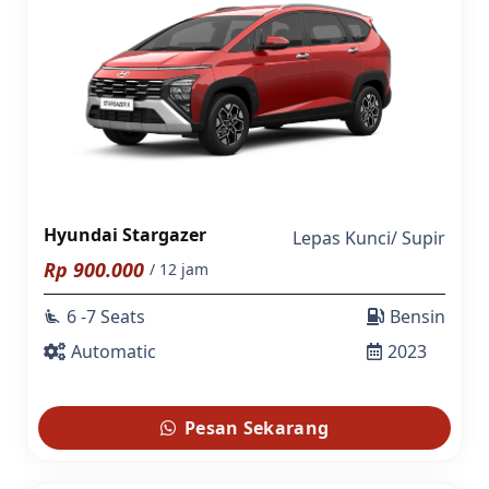
Hyundai Stargazer
Lepas Kunci
/
Supir
Rp
900.000
/ 12 jam
6 -7 Seats
Bensin
airline_seat_recline_extra
Automatic
2023
Pesan Sekarang