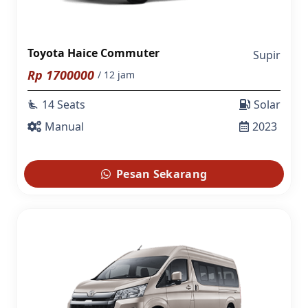
Toyota Haice Commuter
Supir
Rp
1700000
/ 12 jam
14 Seats
Solar
airline_seat_recline_extra
Manual
2023
Pesan Sekarang