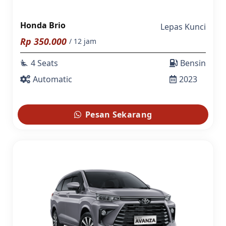
Honda Brio
Lepas Kunci
Rp
350.000
/ 12 jam
4 Seats
Bensin
airline_seat_recline_extra
Automatic
2023
Pesan Sekarang