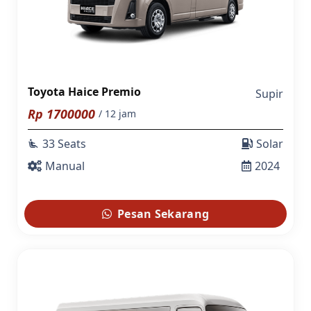
Toyota Haice Premio
Supir
Rp
1700000
/ 12 jam
33 Seats
Solar
airline_seat_recline_extra
Manual
2024
Pesan Sekarang