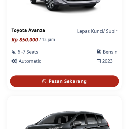
Toyota Avanza
Lepas Kunci
/
Supir
Rp
850.000
/ 12 jam
6 -7 Seats
Bensin
airline_seat_recline_extra
Automatic
2023
Pesan Sekarang