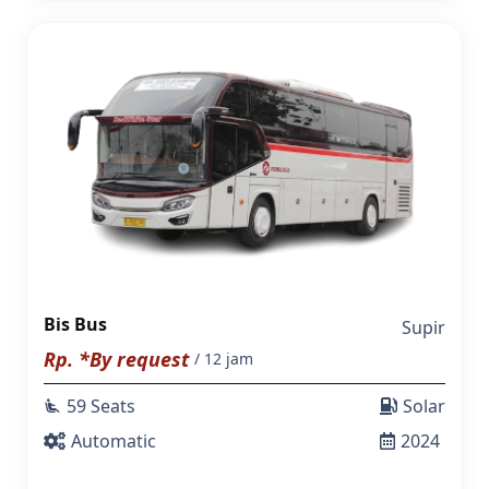
Bis Bus
Supir
Rp. *By request
/ 12 jam
59 Seats
Solar
airline_seat_recline_extra
Automatic
2024