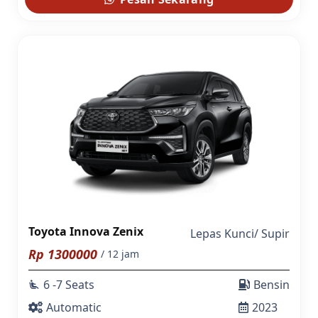
Toyota Innova Zenix
Lepas Kunci
/
Supir
Rp
1300000
/ 12 jam
6 -7 Seats
Bensin
airline_seat_recline_extra
Automatic
2023