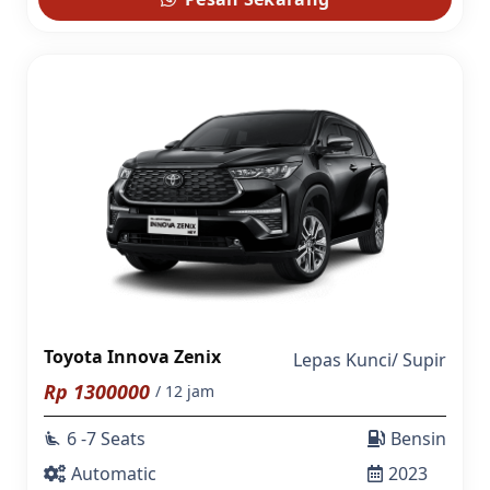
Toyota Innova Zenix
Lepas Kunci
/
Supir
Rp
1300000
/ 12 jam
6 -7 Seats
Bensin
airline_seat_recline_extra
Automatic
2023