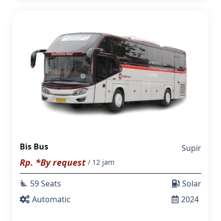
Bis Bus
Supir
Rp. *By request
/ 12 jam
59 Seats
Solar
airline_seat_recline_extra
Automatic
2024