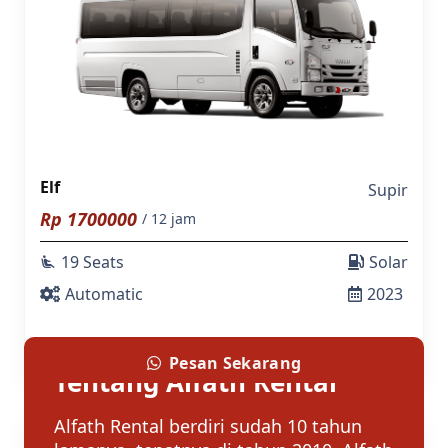
Elf
Supir
Rp
1700000
/ 12 jam
19 Seats
Solar
airline_seat_recline_extra
Automatic
2023
Pesan Sekarang
Tentang Alfath Rental
Alfath Rental berdiri sudah 10 tahun