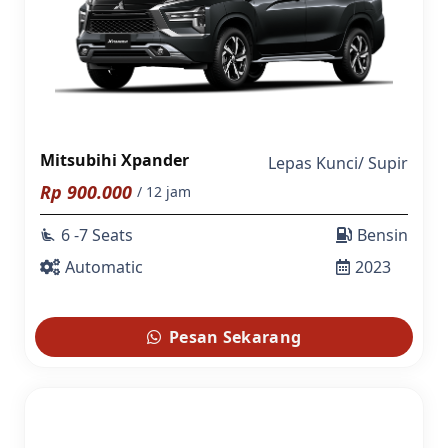
Mitsubihi Xpander
Lepas Kunci
/
Supir
Rp
900.000
/ 12 jam
6 -7 Seats
Bensin
airline_seat_recline_extra
Automatic
2023
Pesan Sekarang