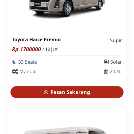
Toyota Haice Premio
Supir
Rp
1700000
/ 12 jam
33 Seats
Solar
airline_seat_recline_extra
Manual
2024
Pesan Sekarang