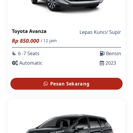
Toyota Avanza
Lepas Kunci
/
Supir
Rp
850.000
/ 12 jam
6 -7 Seats
Bensin
airline_seat_recline_extra
Automatic
2023
Pesan Sekarang