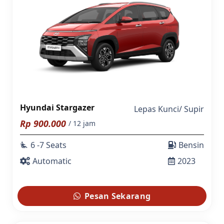
Hyundai Stargazer
Lepas Kunci
/
Supir
Rp
900.000
/ 12 jam
6 -7 Seats
Bensin
airline_seat_recline_extra
Automatic
2023
Pesan Sekarang