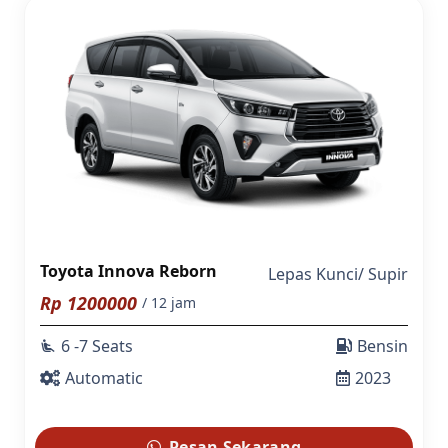
Toyota Innova Reborn
Lepas Kunci
/
Supir
Rp
1200000
/ 12 jam
6 -7 Seats
Bensin
airline_seat_recline_extra
Automatic
2023
Pesan Sekarang