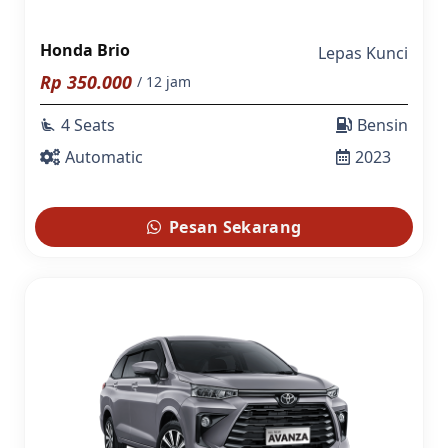
Honda Brio
Lepas Kunci
Rp
350.000
/ 12 jam
4 Seats
Bensin
airline_seat_recline_extra
Automatic
2023
Pesan Sekarang