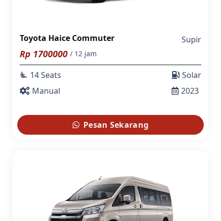
Toyota Haice Commuter
Supir
Rp
1700000
/ 12 jam
14 Seats
Solar
airline_seat_recline_extra
Manual
2023
Pesan Sekarang