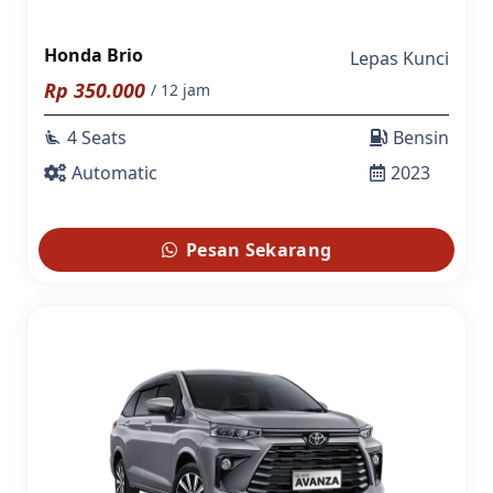
Honda Brio
Lepas Kunci
Rp
350.000
/ 12 jam
4 Seats
Bensin
airline_seat_recline_extra
Automatic
2023
Pesan Sekarang