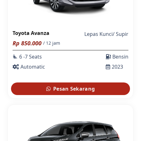
Toyota Avanza
Lepas Kunci
/
Supir
Rp
850.000
/ 12 jam
6 -7 Seats
Bensin
airline_seat_recline_extra
Automatic
2023
Pesan Sekarang