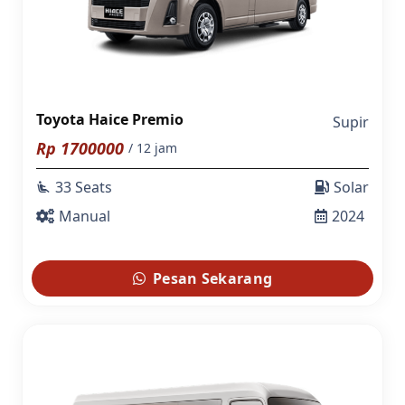
Toyota Haice Premio
Supir
Rp
1700000
/ 12 jam
33 Seats
Solar
airline_seat_recline_extra
Manual
2024
Pesan Sekarang