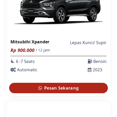
Mitsubihi Xpander
Lepas Kunci
/
Supir
Rp
900.000
/ 12 jam
6 -7 Seats
Bensin
airline_seat_recline_extra
Automatic
2023
Pesan Sekarang