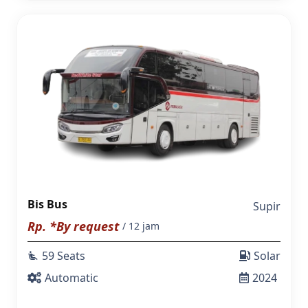
Bis Bus
Supir
Rp. *By request
/ 12 jam
59 Seats
Solar
airline_seat_recline_extra
Automatic
2024