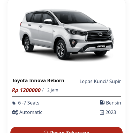
Toyota Innova Reborn
Lepas Kunci
/
Supir
Rp
1200000
/ 12 jam
6 -7 Seats
Bensin
airline_seat_recline_extra
Automatic
2023
Pesan Sekarang