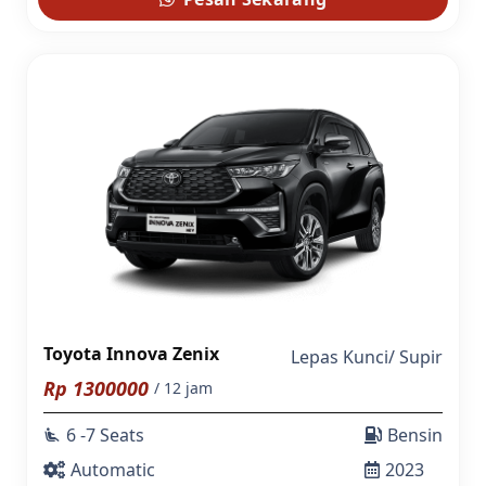
Toyota Innova Zenix
Lepas Kunci
/
Supir
Rp
1300000
/ 12 jam
6 -7 Seats
Bensin
airline_seat_recline_extra
Automatic
2023