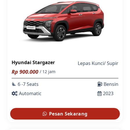
Hyundai Stargazer
Lepas Kunci
/
Supir
Rp
900.000
/ 12 jam
6 -7 Seats
Bensin
airline_seat_recline_extra
Automatic
2023
Pesan Sekarang