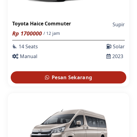
Toyota Haice Commuter
Supir
Rp
1700000
/ 12 jam
14 Seats
Solar
airline_seat_recline_extra
Manual
2023
Pesan Sekarang