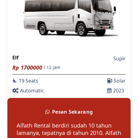
Elf
Supir
Rp
1700000
/ 12 jam
19 Seats
Solar
airline_seat_recline_extra
Automatic
2023
Tentang Alfath Rental
Pesan Sekarang
Alfath Rental berdiri sudah 10 tahun
lamanya, tepatnya di tahun 2010. Alfath