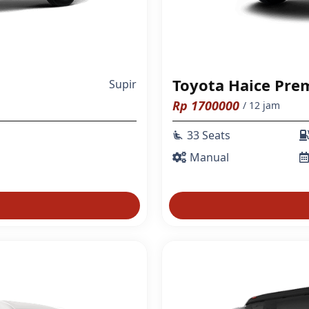
Toyota Haice Pre
Supir
Rp
1700000
/ 12 jam
33 Seats
airline_seat_recline_extra
Manual