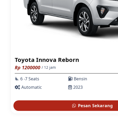
Toyota Innova Reborn
Rp
1200000
/ 12 jam
6 -7 Seats
Bensin
airline_seat_recline_extra
Automatic
2023
Pesan Sekarang