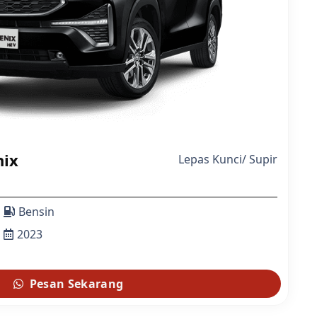
nix
Lepas Kunci
/
Supir
Bensin
2023
Pesan Sekarang