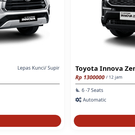
Toyota Innova Ze
Lepas Kunci
/
Supir
Rp
1300000
/ 12 jam
6 -7 Seats
airline_seat_recline_extra
Automatic