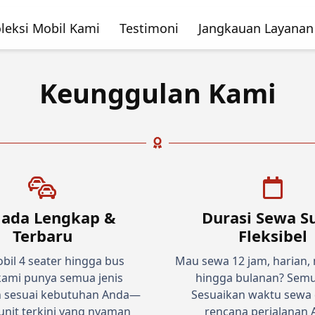
leksi Mobil Kami
Testimoni
Jangkauan Layanan
Keunggulan Kami
ada Lengkap &
Durasi Sewa S
Terbaru
Fleksibel
bil 4 seater hingga bus
Mau sewa 12 jam, harian,
 kami punya semua jenis
hingga bulanan? Semu
 sesuai kebutuhan Anda—
Sesuaikan waktu sewa
nit terkini yang nyaman
rencana perjalanan 