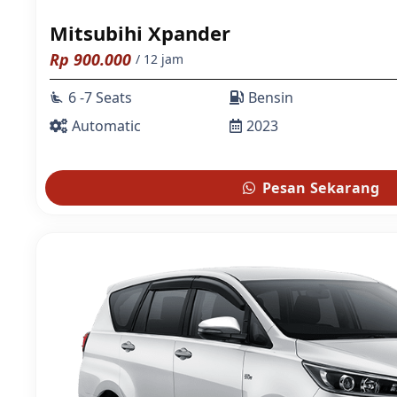
Mitsubihi Xpander
Rp
900.000
/ 12 jam
6 -7 Seats
Bensin
airline_seat_recline_extra
Automatic
2023
Pesan Sekarang