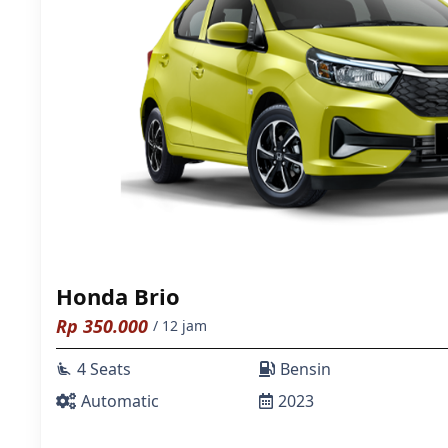
Honda Brio
Rp
350.000
/ 12 jam
4 Seats
Bensin
airline_seat_recline_extra
Automatic
2023