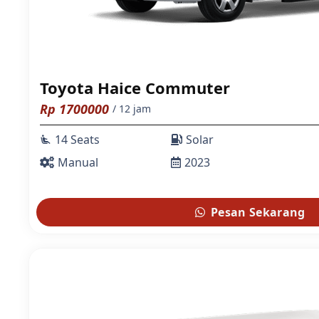
Toyota Haice Commuter
Rp
1700000
/ 12 jam
14 Seats
Solar
airline_seat_recline_extra
Manual
2023
Pesan Sekarang