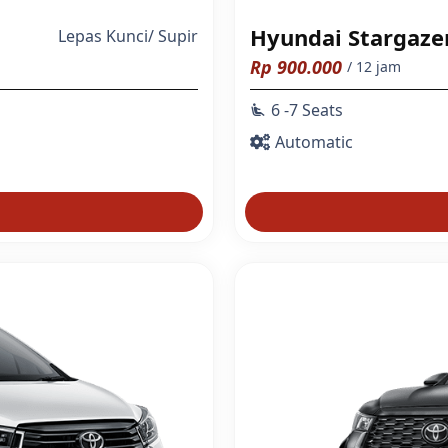
Hyundai Stargaze
Lepas Kunci
/
Supir
Rp
900.000
/ 12 jam
6 -7 Seats
airline_seat_recline_extra
Automatic