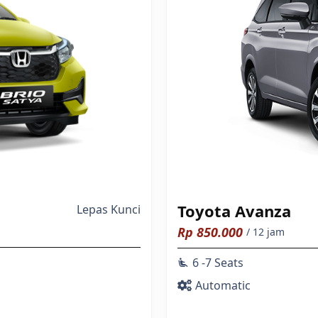
Toyota Avanza
Lepas Kunci
Rp
850.000
/ 12 jam
6 -7 Seats
airline_seat_recline_extra
Automatic