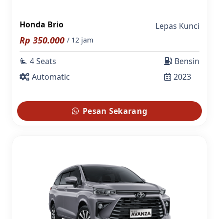
Honda Brio
Lepas Kunci
Rp
350.000
/ 12 jam
4 Seats
Bensin
airline_seat_recline_extra
Automatic
2023
Pesan Sekarang