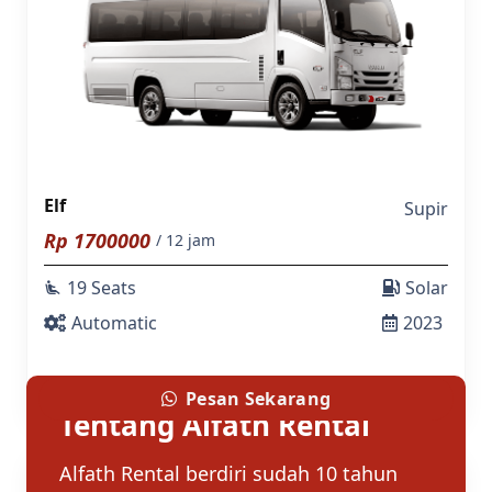
Elf
Supir
Rp
1700000
/ 12 jam
19 Seats
Solar
airline_seat_recline_extra
Automatic
2023
Pesan Sekarang
Tentang Alfath Rental
Alfath Rental berdiri sudah 10 tahun