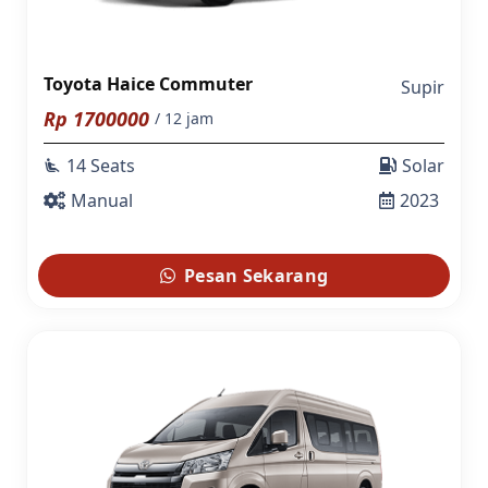
Toyota Haice Commuter
Supir
Rp
1700000
/ 12 jam
14 Seats
Solar
airline_seat_recline_extra
Manual
2023
Pesan Sekarang