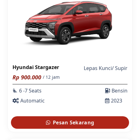
Hyundai Stargazer
Lepas Kunci
/
Supir
Rp
900.000
/ 12 jam
6 -7 Seats
Bensin
airline_seat_recline_extra
Automatic
2023
Pesan Sekarang