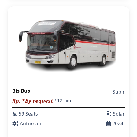
Bis Bus
Supir
Rp. *By request
/ 12 jam
59 Seats
Solar
airline_seat_recline_extra
Automatic
2024