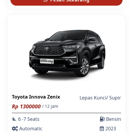
Toyota Innova Zenix
Lepas Kunci
/
Supir
Rp
1300000
/ 12 jam
6 -7 Seats
Bensin
airline_seat_recline_extra
Automatic
2023