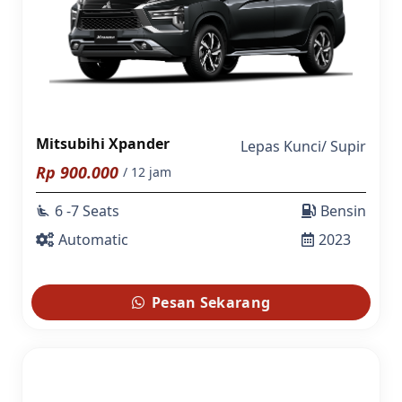
Mitsubihi Xpander
Lepas Kunci
/
Supir
Rp
900.000
/ 12 jam
6 -7 Seats
Bensin
airline_seat_recline_extra
Automatic
2023
Pesan Sekarang