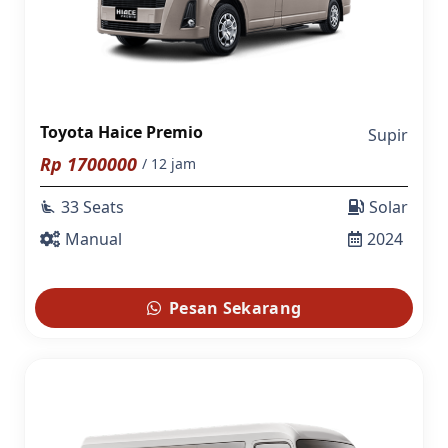
Toyota Haice Premio
Supir
Rp
1700000
/ 12 jam
33 Seats
Solar
airline_seat_recline_extra
Manual
2024
Pesan Sekarang