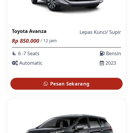
Toyota Avanza
Lepas Kunci
/
Supir
Rp
850.000
/ 12 jam
6 -7 Seats
Bensin
airline_seat_recline_extra
Automatic
2023
Pesan Sekarang