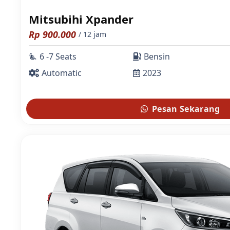
Mitsubihi Xpander
Rp
900.000
/ 12 jam
6 -7 Seats
Bensin
airline_seat_recline_extra
Automatic
2023
Pesan Sekarang