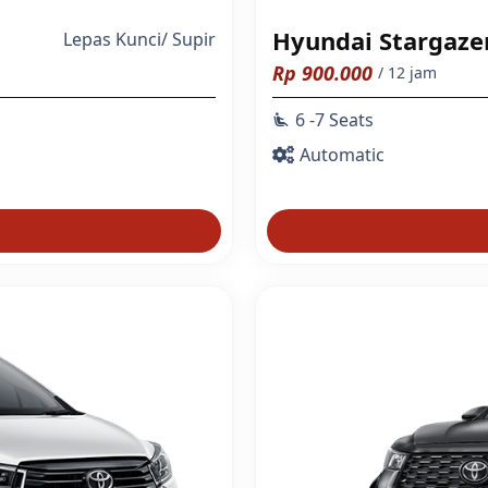
Hyundai Stargaze
Lepas Kunci
/
Supir
Rp
900.000
/ 12 jam
6 -7 Seats
airline_seat_recline_extra
Automatic