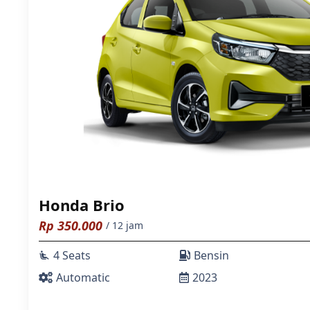
Honda Brio
Rp
350.000
/ 12 jam
4 Seats
Bensin
airline_seat_recline_extra
Automatic
2023