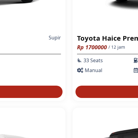
Toyota Haice Pre
Supir
Rp
1700000
/ 12 jam
33 Seats
airline_seat_recline_extra
Manual