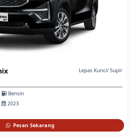
nix
Lepas Kunci
/
Supir
Bensin
2023
Pesan Sekarang