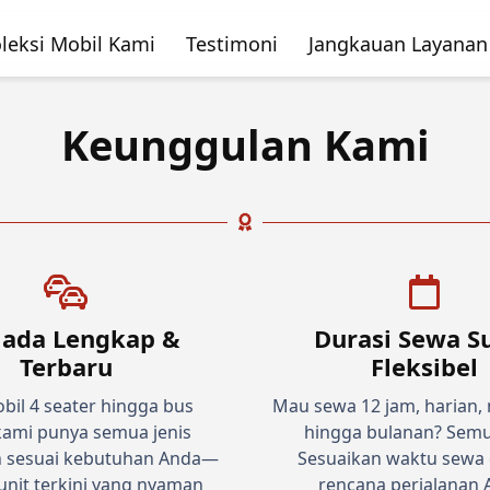
leksi Mobil Kami
Testimoni
Jangkauan Layanan
Keunggulan Kami
ada Lengkap &
Durasi Sewa S
Terbaru
Fleksibel
bil 4 seater hingga bus
Mau sewa 12 jam, harian,
 kami punya semua jenis
hingga bulanan? Semu
 sesuai kebutuhan Anda—
Sesuaikan waktu sewa
nit terkini yang nyaman
rencana perjalanan 