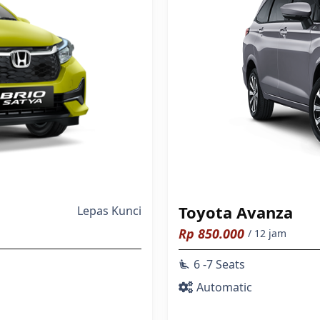
Toyota Avanza
Lepas Kunci
Rp
850.000
/ 12 jam
6 -7 Seats
airline_seat_recline_extra
Automatic