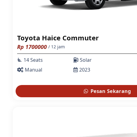
Toyota Haice Commuter
Rp
1700000
/ 12 jam
14 Seats
Solar
airline_seat_recline_extra
Manual
2023
Pesan Sekarang