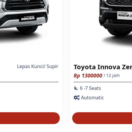
Toyota Innova Ze
Lepas Kunci
/
Supir
Rp
1300000
/ 12 jam
6 -7 Seats
airline_seat_recline_extra
Automatic