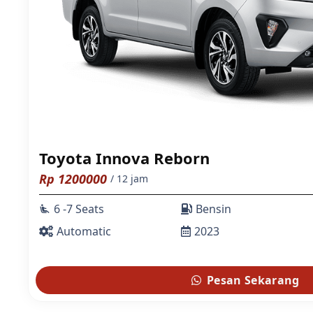
Toyota Innova Reborn
Rp
1200000
/ 12 jam
6 -7 Seats
Bensin
airline_seat_recline_extra
Automatic
2023
Pesan Sekarang