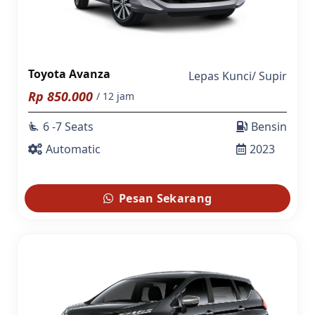
Toyota Avanza
Lepas Kunci
/
Supir
Rp
850.000
/ 12 jam
6 -7 Seats
Bensin
airline_seat_recline_extra
Automatic
2023
Pesan Sekarang