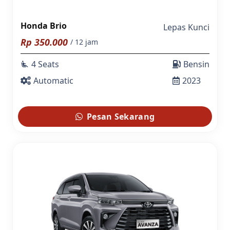
Honda Brio
Lepas Kunci
Rp
350.000
/ 12 jam
4 Seats
Bensin
airline_seat_recline_extra
Automatic
2023
Pesan Sekarang