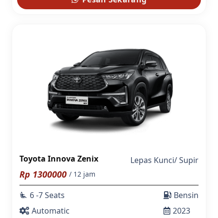
Toyota Innova Zenix
Lepas Kunci
/
Supir
Rp
1300000
/ 12 jam
6 -7 Seats
Bensin
airline_seat_recline_extra
Automatic
2023