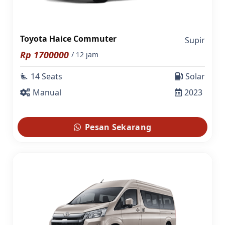
Toyota Haice Commuter
Supir
Rp
1700000
/ 12 jam
14 Seats
Solar
airline_seat_recline_extra
Manual
2023
Pesan Sekarang