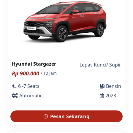
Hyundai Stargazer
Lepas Kunci
/
Supir
Rp
900.000
/ 12 jam
6 -7 Seats
Bensin
airline_seat_recline_extra
Automatic
2023
Pesan Sekarang