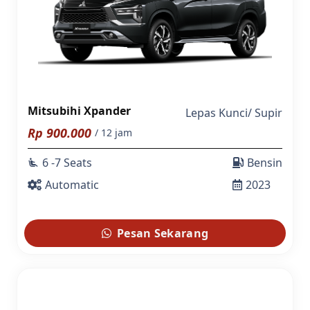
Mitsubihi Xpander
Lepas Kunci
/
Supir
Rp
900.000
/ 12 jam
6 -7 Seats
Bensin
airline_seat_recline_extra
Automatic
2023
Pesan Sekarang