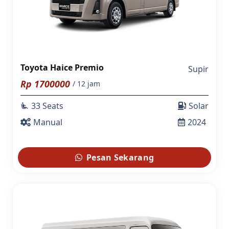
Toyota Haice Premio
Supir
Rp
1700000
/ 12 jam
33 Seats
Solar
airline_seat_recline_extra
Manual
2024
Pesan Sekarang