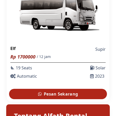
Elf
Supir
Rp
1700000
/ 12 jam
19 Seats
Solar
airline_seat_recline_extra
Automatic
2023
Pesan Sekarang
Tentang Alfath Rental