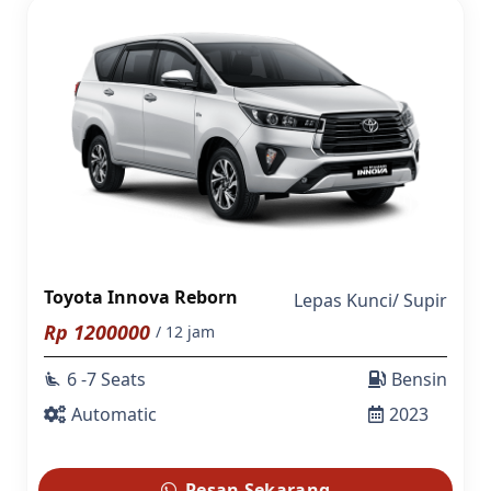
Toyota Innova Reborn
Lepas Kunci
/
Supir
Rp
1200000
/ 12 jam
6 -7 Seats
Bensin
airline_seat_recline_extra
Automatic
2023
Pesan Sekarang