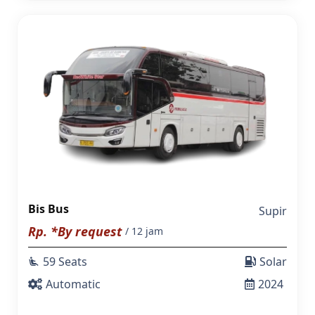
Bis Bus
Supir
Rp. *By request
/ 12 jam
59 Seats
Solar
airline_seat_recline_extra
Automatic
2024