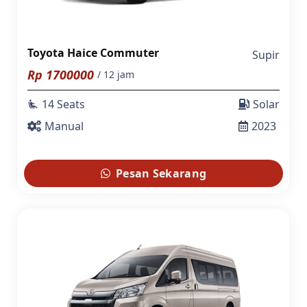
Toyota Haice Commuter
Supir
Rp
1700000
/ 12 jam
14 Seats
Solar
airline_seat_recline_extra
Manual
2023
Pesan Sekarang