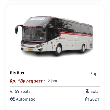
Bis Bus
Supir
Rp. *By request
/ 12 jam
59 Seats
Solar
airline_seat_recline_extra
Automatic
2024