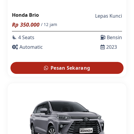
Honda Brio
Lepas Kunci
Rp
350.000
/ 12 jam
4 Seats
Bensin
airline_seat_recline_extra
Automatic
2023
Pesan Sekarang