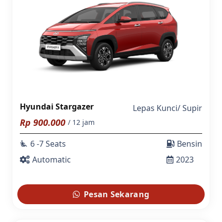
Hyundai Stargazer
Lepas Kunci
/
Supir
Rp
900.000
/ 12 jam
6 -7 Seats
Bensin
airline_seat_recline_extra
Automatic
2023
Pesan Sekarang