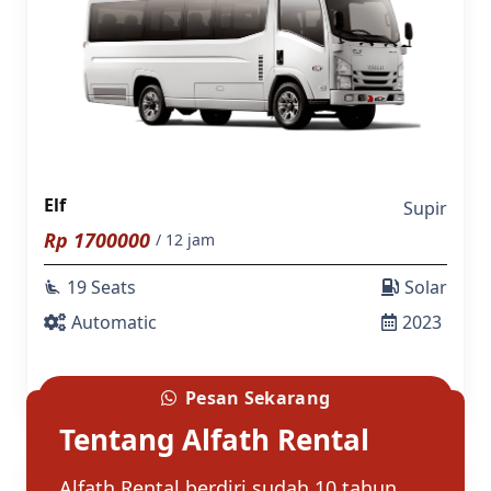
Elf
Supir
Rp
1700000
/ 12 jam
19 Seats
Solar
airline_seat_recline_extra
Automatic
2023
Pesan Sekarang
Tentang Alfath Rental
Alfath Rental berdiri sudah 10 tahun