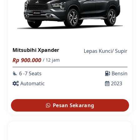
Mitsubihi Xpander
Lepas Kunci
/
Supir
Rp
900.000
/ 12 jam
6 -7 Seats
Bensin
airline_seat_recline_extra
Automatic
2023
Pesan Sekarang