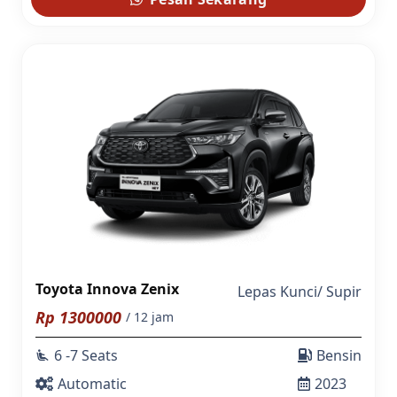
Toyota Innova Zenix
Lepas Kunci
/
Supir
Rp
1300000
/ 12 jam
6 -7 Seats
Bensin
airline_seat_recline_extra
Automatic
2023