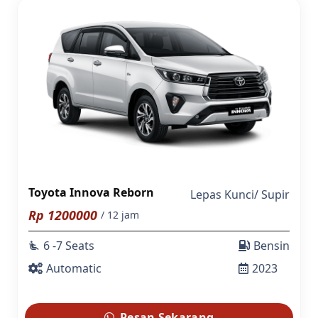
Toyota Innova Reborn
Lepas Kunci
/
Supir
Rp
1200000
/ 12 jam
6 -7 Seats
Bensin
airline_seat_recline_extra
Automatic
2023
Pesan Sekarang