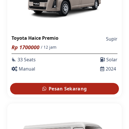
Toyota Haice Premio
Supir
Rp
1700000
/ 12 jam
33 Seats
Solar
airline_seat_recline_extra
Manual
2024
Pesan Sekarang