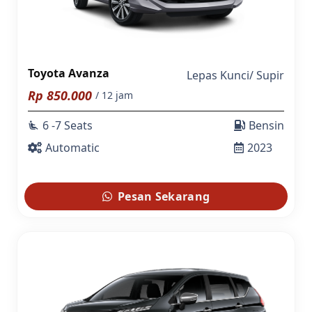
Toyota Avanza
Lepas Kunci
/
Supir
Rp
850.000
/ 12 jam
6 -7 Seats
Bensin
airline_seat_recline_extra
Automatic
2023
Pesan Sekarang