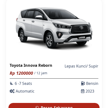
Toyota Innova Reborn
Lepas Kunci
/
Supir
Rp
1200000
/ 12 jam
6 -7 Seats
Bensin
airline_seat_recline_extra
Automatic
2023
Pesan Sekarang