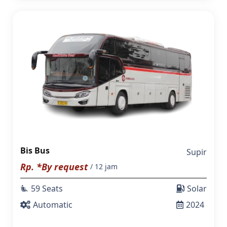
Bis Bus
Supir
Rp. *By request
/ 12 jam
59 Seats
Solar
airline_seat_recline_extra
Automatic
2024