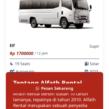
Elf
Supir
Rp
1700000
/ 12 jam
19 Seats
Solar
airline_seat_recline_extra
Automatic
2023
Tentang Alfath Rental
Pesan Sekarang
Alfath Rental berdiri sudah 10 tahun
lamanya, tepatnya di tahun 2010. Alfath
Rental merupakan sebuah penyedia