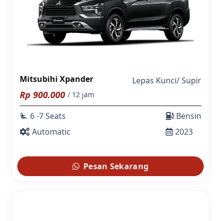
Mitsubihi Xpander
Lepas Kunci
/
Supir
Rp
900.000
/ 12 jam
6 -7 Seats
Bensin
airline_seat_recline_extra
Automatic
2023
Pesan Sekarang