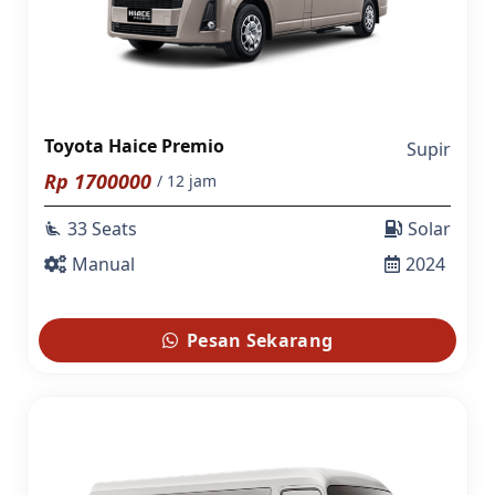
Toyota Haice Premio
Supir
Rp
1700000
/ 12 jam
33 Seats
Solar
airline_seat_recline_extra
Manual
2024
Pesan Sekarang