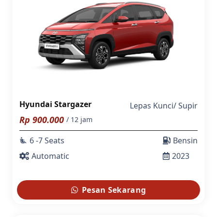
Hyundai Stargazer
Lepas Kunci
/
Supir
Rp
900.000
/ 12 jam
6 -7 Seats
Bensin
airline_seat_recline_extra
Automatic
2023
Pesan Sekarang