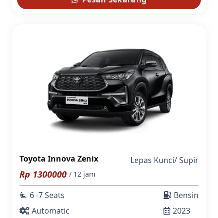
Toyota Innova Zenix
Lepas Kunci
/
Supir
Rp
1300000
/ 12 jam
6 -7 Seats
Bensin
airline_seat_recline_extra
Automatic
2023