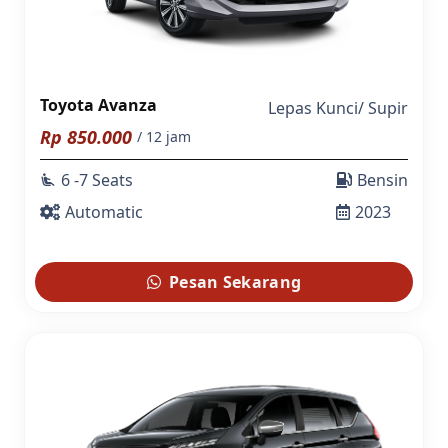
Toyota Avanza
Lepas Kunci
/
Supir
Rp
850.000
/ 12 jam
6 -7 Seats
Bensin
airline_seat_recline_extra
Automatic
2023
Pesan Sekarang