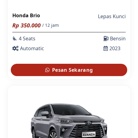
Honda Brio
Lepas Kunci
Rp
350.000
/ 12 jam
4 Seats
Bensin
airline_seat_recline_extra
Automatic
2023
Pesan Sekarang