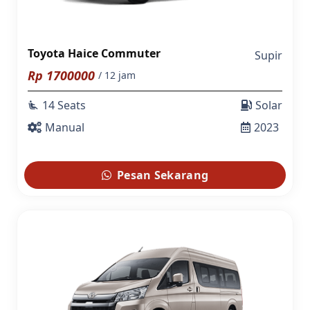
Toyota Haice Commuter
Supir
Rp
1700000
/ 12 jam
14 Seats
Solar
airline_seat_recline_extra
Manual
2023
Pesan Sekarang