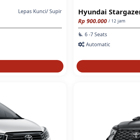
Hyundai Stargaze
Lepas Kunci
/
Supir
Rp
900.000
/ 12 jam
6 -7 Seats
airline_seat_recline_extra
Automatic