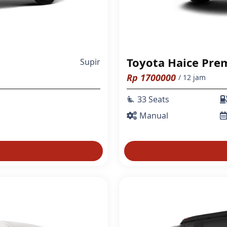
Toyota Haice Pre
Supir
Rp
1700000
/ 12 jam
33 Seats
airline_seat_recline_extra
Manual