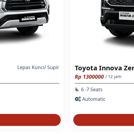
Toyota Innova Ze
Lepas Kunci
/
Supir
Rp
1300000
/ 12 jam
6 -7 Seats
airline_seat_recline_extra
Automatic