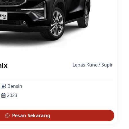
nix
Lepas Kunci
/
Supir
Bensin
2023
Pesan Sekarang