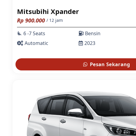
Mitsubihi Xpander
Rp
900.000
/ 12 jam
6 -7 Seats
Bensin
airline_seat_recline_extra
Automatic
2023
Pesan Sekarang