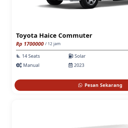
Toyota Haice Commuter
Rp
1700000
/ 12 jam
14 Seats
Solar
airline_seat_recline_extra
Manual
2023
Pesan Sekarang