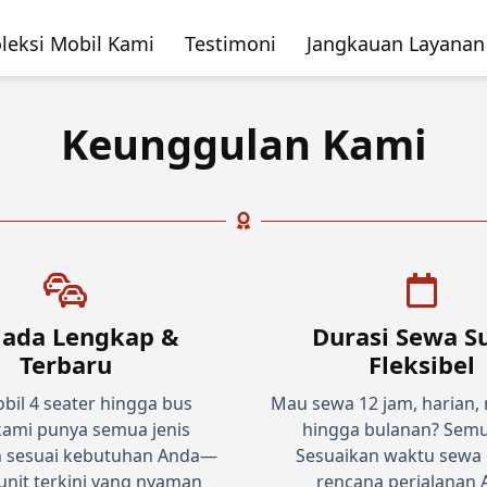
leksi Mobil Kami
Testimoni
Jangkauan Layanan
Keunggulan Kami
ada Lengkap &
Durasi Sewa S
Terbaru
Fleksibel
bil 4 seater hingga bus
Mau sewa 12 jam, harian,
 kami punya semua jenis
hingga bulanan? Semu
 sesuai kebutuhan Anda—
Sesuaikan waktu sewa
nit terkini yang nyaman
rencana perjalanan 