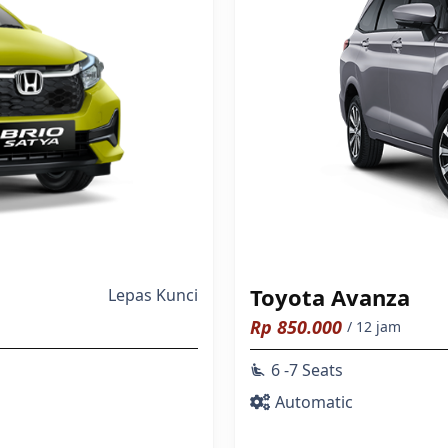
Toyota Avanza
Lepas Kunci
Rp
850.000
/ 12 jam
6 -7 Seats
airline_seat_recline_extra
Automatic