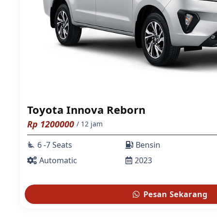
Toyota Innova Reborn
Rp
1200000
/ 12 jam
6 -7 Seats
Bensin
airline_seat_recline_extra
Automatic
2023
Pesan Sekarang