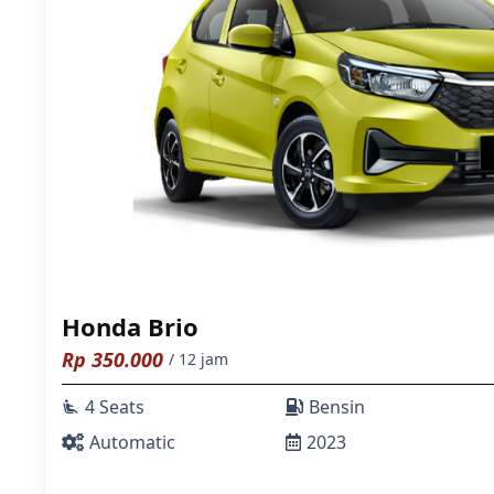
Honda Brio
Rp
350.000
/ 12 jam
4 Seats
Bensin
airline_seat_recline_extra
Automatic
2023