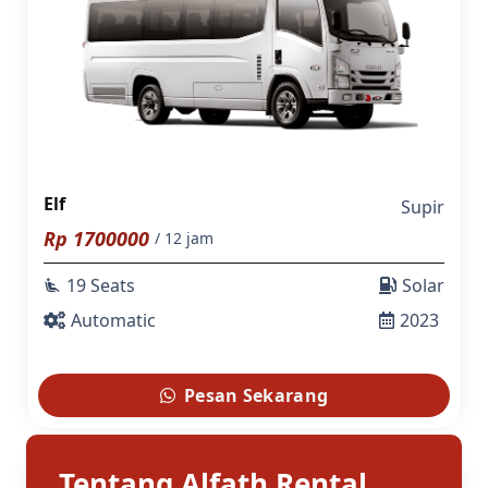
Elf
Supir
Rp
1700000
/ 12 jam
19 Seats
Solar
airline_seat_recline_extra
Automatic
2023
Pesan Sekarang
Tentang Alfath Rental