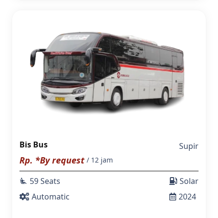
Bis Bus
Supir
Rp. *By request
/ 12 jam
59 Seats
Solar
airline_seat_recline_extra
Automatic
2024