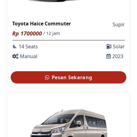
Toyota Haice Commuter
Supir
Rp
1700000
/ 12 jam
14 Seats
Solar
airline_seat_recline_extra
Manual
2023
Pesan Sekarang