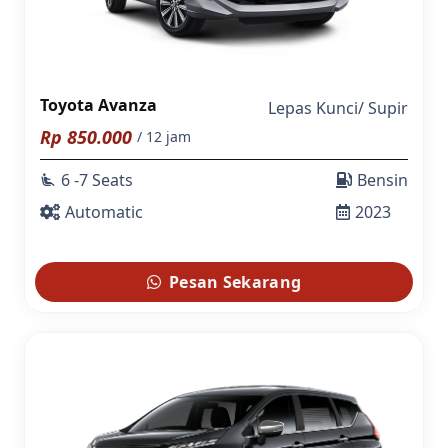
Toyota Avanza
Lepas Kunci
/
Supir
Rp
850.000
/ 12 jam
6 -7 Seats
Bensin
airline_seat_recline_extra
Automatic
2023
Pesan Sekarang