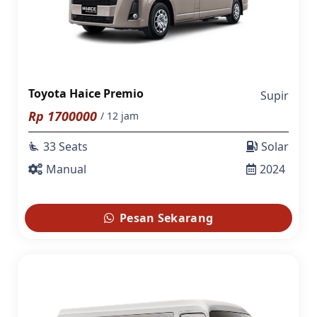
Toyota Haice Premio
Supir
Rp
1700000
/ 12 jam
33 Seats
Solar
airline_seat_recline_extra
Manual
2024
Pesan Sekarang