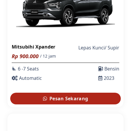
Mitsubihi Xpander
Lepas Kunci
/
Supir
Rp
900.000
/ 12 jam
6 -7 Seats
Bensin
airline_seat_recline_extra
Automatic
2023
Pesan Sekarang