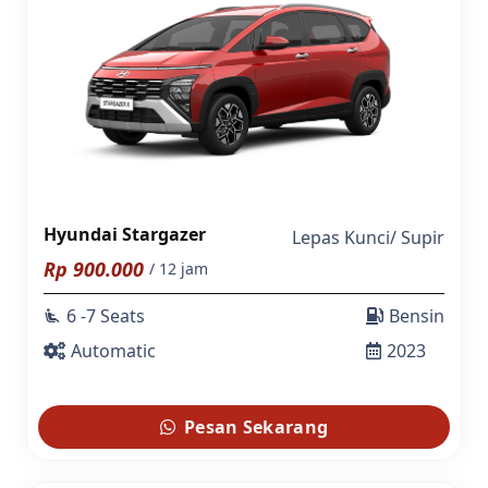
Hyundai Stargazer
Lepas Kunci
/
Supir
Rp
900.000
/ 12 jam
6 -7 Seats
Bensin
airline_seat_recline_extra
Automatic
2023
Pesan Sekarang