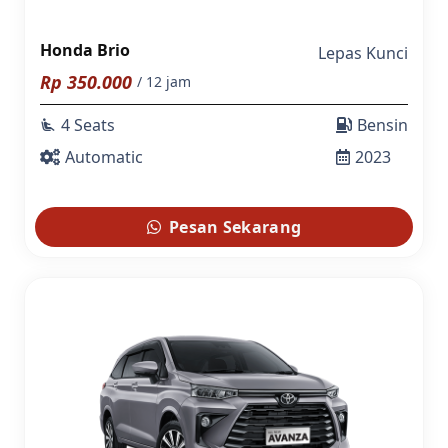
Honda Brio
Lepas Kunci
Rp
350.000
/ 12 jam
4 Seats
Bensin
airline_seat_recline_extra
Automatic
2023
Pesan Sekarang