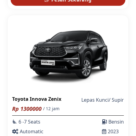
Toyota Innova Zenix
Lepas Kunci
/
Supir
Rp
1300000
/ 12 jam
6 -7 Seats
Bensin
airline_seat_recline_extra
Automatic
2023