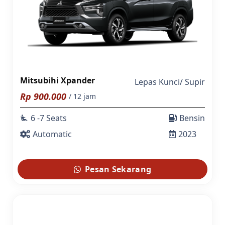
Mitsubihi Xpander
Lepas Kunci
/
Supir
Rp
900.000
/ 12 jam
6 -7 Seats
Bensin
airline_seat_recline_extra
Automatic
2023
Pesan Sekarang