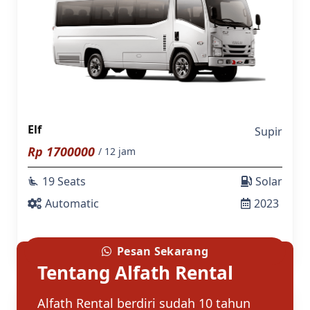
Elf
Supir
Rp
1700000
/ 12 jam
19 Seats
Solar
airline_seat_recline_extra
Automatic
2023
Pesan Sekarang
Tentang Alfath Rental
Alfath Rental berdiri sudah 10 tahun