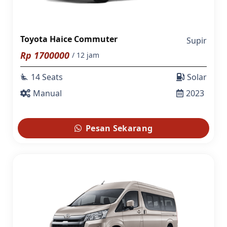
Toyota Haice Commuter
Supir
Rp
1700000
/ 12 jam
14 Seats
Solar
airline_seat_recline_extra
Manual
2023
Pesan Sekarang