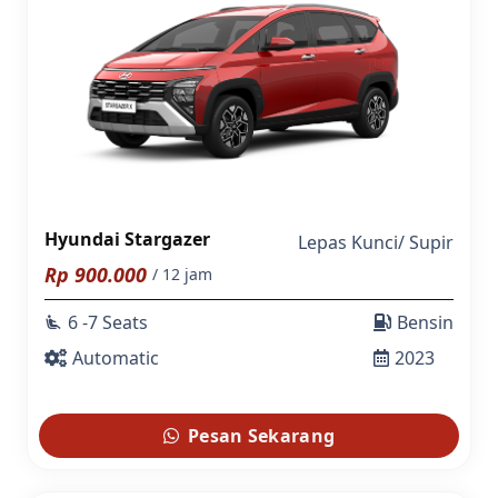
Hyundai Stargazer
Lepas Kunci
/
Supir
Rp
900.000
/ 12 jam
6 -7 Seats
Bensin
airline_seat_recline_extra
Automatic
2023
Pesan Sekarang