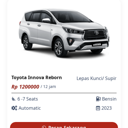
Toyota Innova Reborn
Lepas Kunci
/
Supir
Rp
1200000
/ 12 jam
6 -7 Seats
Bensin
airline_seat_recline_extra
Automatic
2023
Pesan Sekarang