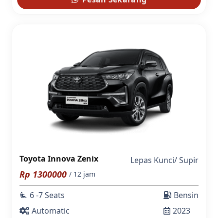
Toyota Innova Zenix
Lepas Kunci
/
Supir
Rp
1300000
/ 12 jam
6 -7 Seats
Bensin
airline_seat_recline_extra
Automatic
2023