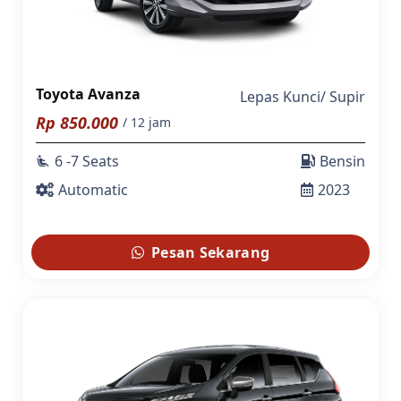
Toyota Avanza
Lepas Kunci
/
Supir
Rp
850.000
/ 12 jam
6 -7 Seats
Bensin
airline_seat_recline_extra
Automatic
2023
Pesan Sekarang