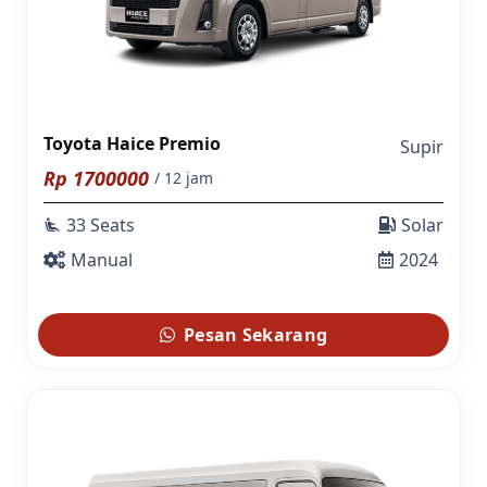
Toyota Haice Premio
Supir
Rp
1700000
/ 12 jam
33 Seats
Solar
airline_seat_recline_extra
Manual
2024
Pesan Sekarang