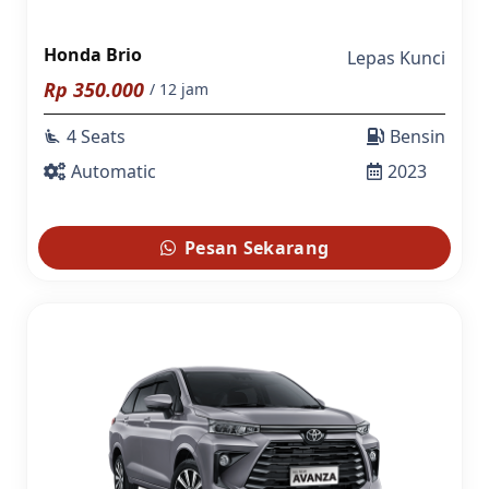
Honda Brio
Lepas Kunci
Rp
350.000
/ 12 jam
4 Seats
Bensin
airline_seat_recline_extra
Automatic
2023
Pesan Sekarang