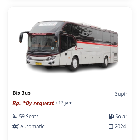
Bis Bus
Supir
Rp. *By request
/ 12 jam
59 Seats
Solar
airline_seat_recline_extra
Automatic
2024