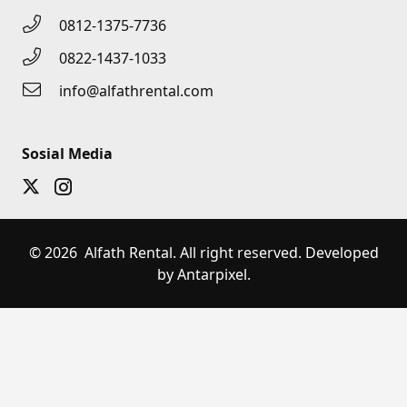
0812-1375-7736
0822-1437-1033
info@alfathrental.com
Sosial Media
© 2026 Alfath Rental. All right reserved. Developed
by Antarpixel.