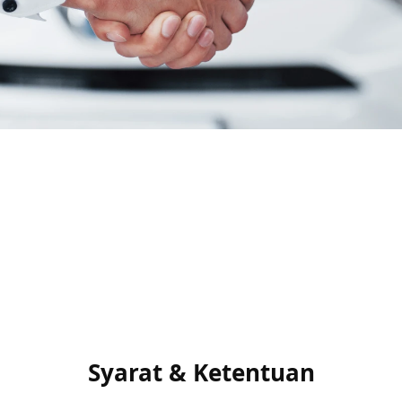
Syarat & Ketentuan