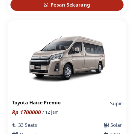
Pesan Sekarang
Toyota Haice Premio
Supir
Rp
1700000
/ 12 jam
33 Seats
Solar
airline_seat_recline_extra