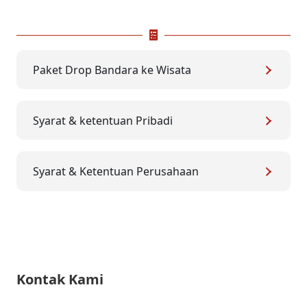
Paket Drop Bandara ke Wisata
Syarat & ketentuan Pribadi
Syarat & Ketentuan Perusahaan
Kontak Kami