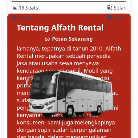
19 Seats
Solar
airline_seat_recline_extra
Automatic
2023
Tentang Alfath Rental
Pesan Sekarang
Alfath Rental berdiri sudah 10 tahun
lamanya, tepatnya di tahun 2010. Alfath
Rental merupakan sebuah penyedia
jasa atau usaha sewa menyewa
kendaraan seperti mobil. Mobil yang
kami sewakan selalu dalam kondisi
prima atau siap jalan dan semua
menggunakan merk yang familiar atau
sudah dikenal para konsumen
pengguna mobil di tanah air. Dan demi
kenyamanan berkendara untuk
konsumen, kami juga melengkapinya
dengan supir sudah berpengalaman
dan handal dalam mengemudikan