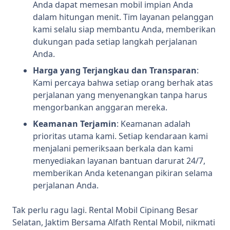
Anda dapat memesan mobil impian Anda
dalam hitungan menit. Tim layanan pelanggan
kami selalu siap membantu Anda, memberikan
dukungan pada setiap langkah perjalanan
Anda.
Harga yang Terjangkau dan Transparan
:
Kami percaya bahwa setiap orang berhak atas
perjalanan yang menyenangkan tanpa harus
mengorbankan anggaran mereka.
Keamanan Terjamin
: Keamanan adalah
prioritas utama kami. Setiap kendaraan kami
menjalani pemeriksaan berkala dan kami
menyediakan layanan bantuan darurat 24/7,
memberikan Anda ketenangan pikiran selama
perjalanan Anda.
Tak perlu ragu lagi. Rental Mobil Cipinang Besar
Selatan, Jaktim Bersama Alfath Rental Mobil, nikmati