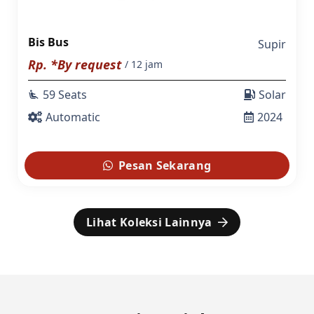
Bis Bus
Supir
Rp. *By request
/ 12 jam
59 Seats
Solar
airline_seat_recline_extra
Automatic
2024
Pesan Sekarang
Lihat Koleksi Lainnya