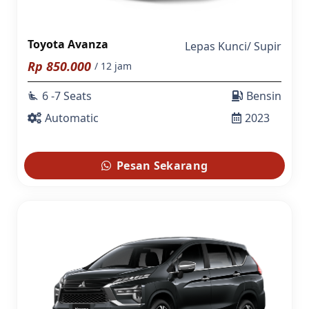
Toyota Avanza
Lepas Kunci
/
Supir
Rp
850.000
/ 12 jam
6 -7 Seats
Bensin
airline_seat_recline_extra
Automatic
2023
Pesan Sekarang