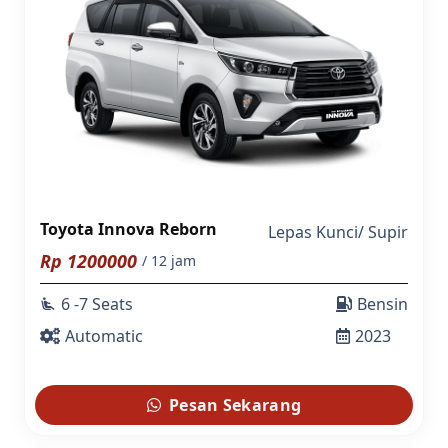
Toyota Innova Reborn
Lepas Kunci
/
Supir
Rp
1200000
/ 12 jam
6 -7 Seats
Bensin
airline_seat_recline_extra
Automatic
2023
Pesan Sekarang