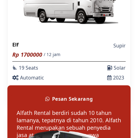
Elf
Supir
Rp
1700000
/ 12 jam
19 Seats
Solar
airline_seat_recline_extra
Automatic
2023
Tentang Alfath Rental
Pesan Sekarang
Alfath Rental berdiri sudah 10 tahun
lamanya, tepatnya di tahun 2010. Alfath
Rental merupakan sebuah penyedia
jasa atau usaha sewa menyewa