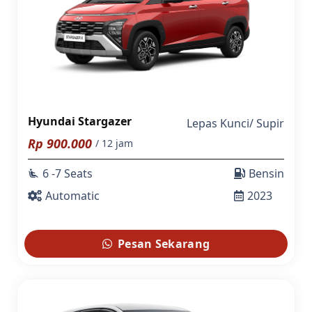
Hyundai Stargazer
Lepas Kunci
/
Supir
Rp
900.000
/ 12 jam
6 -7 Seats
Bensin
airline_seat_recline_extra
Automatic
2023
Pesan Sekarang