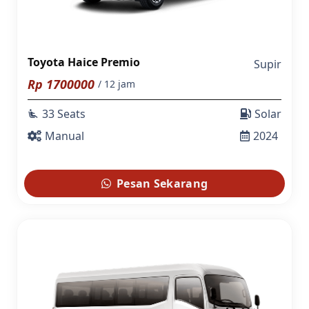
Toyota Haice Premio
Supir
Rp
1700000
/ 12 jam
33 Seats
Solar
airline_seat_recline_extra
Manual
2024
Pesan Sekarang