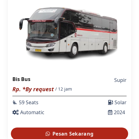
Bis Bus
Supir
Rp. *By request
/ 12 jam
59 Seats
Solar
airline_seat_recline_extra
Automatic
2024
Pesan Sekarang