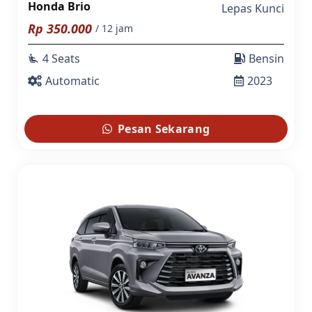
Honda Brio
Lepas Kunci
Rp
350.000
/ 12 jam
4 Seats
Bensin
airline_seat_recline_extra
Automatic
2023
Pesan Sekarang