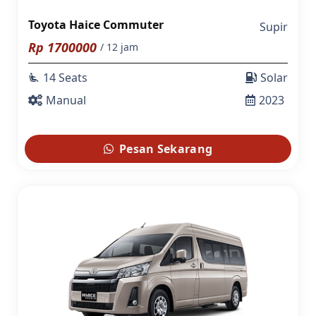
Toyota Haice Commuter
Supir
Rp
1700000
/ 12 jam
14 Seats
Solar
airline_seat_recline_extra
Manual
2023
Pesan Sekarang