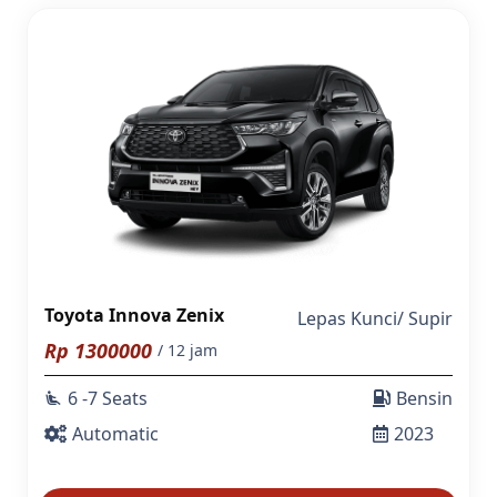
Toyota Innova Zenix
Lepas Kunci
/
Supir
Rp
1300000
/ 12 jam
6 -7 Seats
Bensin
airline_seat_recline_extra
Automatic
2023