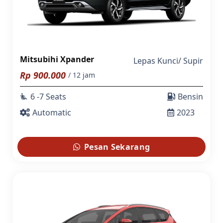
Mitsubihi Xpander
Lepas Kunci
/
Supir
Rp
900.000
/ 12 jam
6 -7 Seats
Bensin
airline_seat_recline_extra
Automatic
2023
Pesan Sekarang