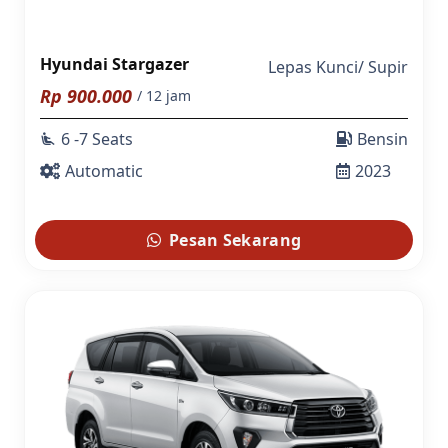
Hyundai Stargazer
Lepas Kunci
/
Supir
Rp
900.000
/ 12 jam
6 -7 Seats
Bensin
airline_seat_recline_extra
Automatic
2023
Pesan Sekarang