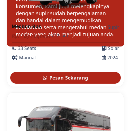
konsumen, kami juga melengkapinya
dengan supir sudah berpengalaman
dan handal dalam mengemudikan
Medium Bus
kendaraan serta mengetahui medan
Supir
medan yang akan menjadi tujuan anda.
Rp. *By request
/ 12 jam
33 Seats
Solar
airline_seat_recline_extra
Manual
2024
Pesan Sekarang