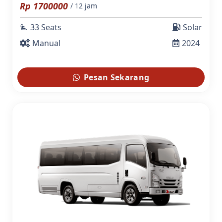
Rp
1700000
/ 12 jam
33 Seats
Solar
airline_seat_recline_extra
Manual
2024
Pesan Sekarang