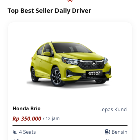
Top Best Seller Daily Driver
Honda Brio
Lepas Kunci
Rp
350.000
/ 12 jam
4 Seats
Bensin
airline_seat_recline_extra