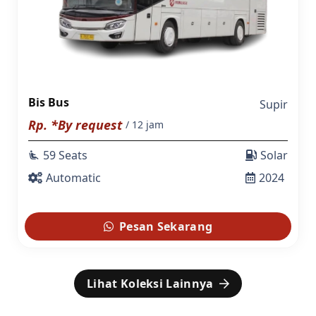
Bis Bus
Supir
Rp. *By request
/ 12 jam
59 Seats
Solar
airline_seat_recline_extra
Automatic
2024
Pesan Sekarang
Lihat Koleksi Lainnya