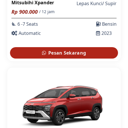
Mitsubihi Xpander
Lepas Kunci
/
Supir
Rp
900.000
/ 12 jam
6 -7 Seats
Bensin
airline_seat_recline_extra
Automatic
2023
Pesan Sekarang