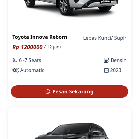
Toyota Innova Reborn
Lepas Kunci
/
Supir
Rp
1200000
/ 12 jam
6 -7 Seats
Bensin
airline_seat_recline_extra
Automatic
2023
Pesan Sekarang