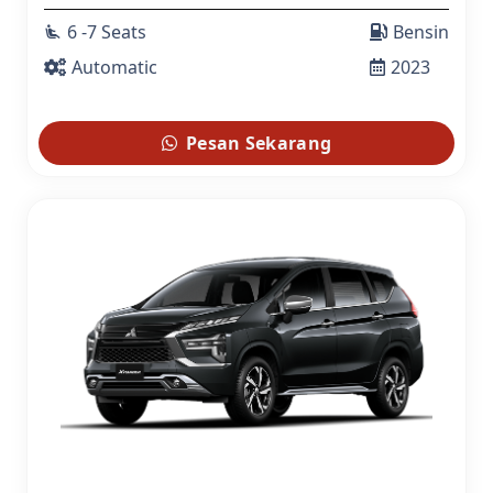
6 -7 Seats
Bensin
airline_seat_recline_extra
Automatic
2023
Pesan Sekarang