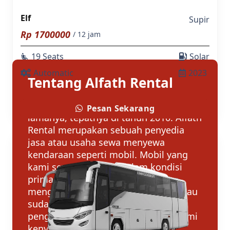
Elf
Supir
Rp
1700000
/ 12 jam
19 Seats
Solar
airline_seat_recline_extra
Automatic
2023
Tentang Alfath Rental
Alfath Rental berdiri sudah 10 tahun
Pesan Sekarang
lamanya, tepatnya di tahun 2010. Alfath
Rental merupakan sebuah penyedia
jasa atau usaha sewa menyewa
kendaraan seperti mobil. Mobil yang
kami sewakan selalu dalam kondisi
prima atau siap jalan dan semua
menggunakan merk yang familiar atau
sudah dikenal para konsumen
pengguna mobil di tanah air. Dan demi
kenyamanan berkendara untuk