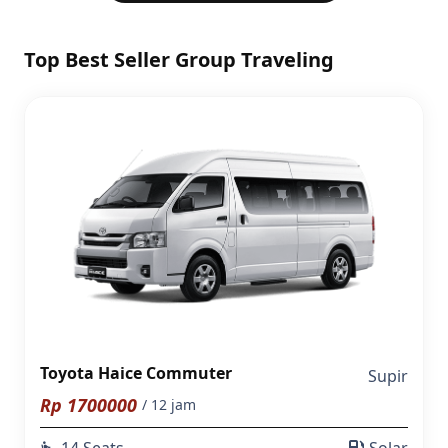
Top Best Seller Group Traveling
Toyota Haice Commuter
Supir
Rp
1700000
/ 12 jam
14 Seats
Solar
airline_seat_recline_extra