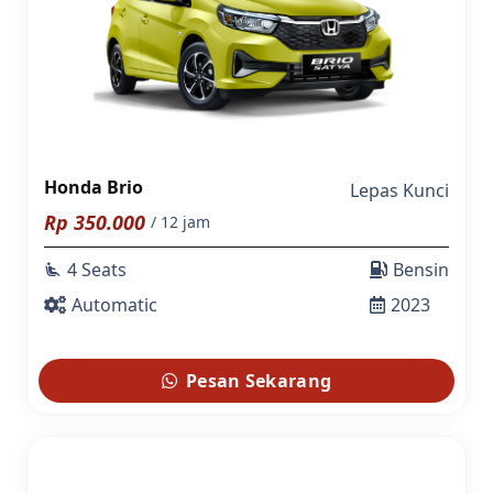
Honda Brio
Lepas Kunci
Rp
350.000
/ 12 jam
4 Seats
Bensin
airline_seat_recline_extra
Automatic
2023
Pesan Sekarang