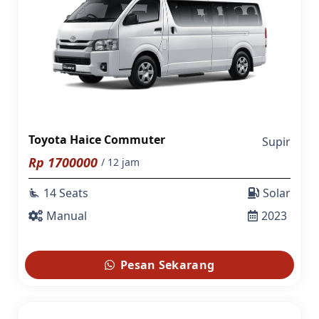
Toyota Haice Commuter
Supir
Rp
1700000
/ 12 jam
14 Seats
Solar
airline_seat_recline_extra
Manual
2023
Pesan Sekarang