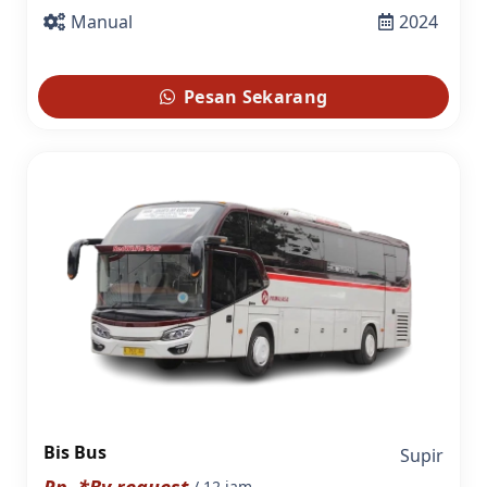
Manual
2024
Pesan Sekarang
Bis Bus
Supir
Rp. *By request
/ 12 jam