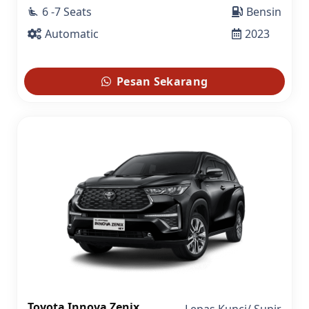
6 -7 Seats
Bensin
airline_seat_recline_extra
Automatic
2023
Pesan Sekarang
Toyota Innova Zenix