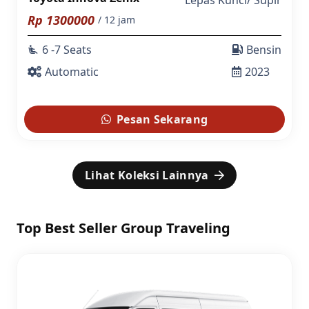
Lepas Kunci
/
Supir
Rp
1300000
/ 12 jam
6 -7 Seats
Bensin
airline_seat_recline_extra
Automatic
2023
Pesan Sekarang
Lihat Koleksi Lainnya
Top Best Seller Group Traveling