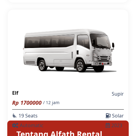
Elf
Supir
Rp
1700000
/ 12 jam
19 Seats
Solar
airline_seat_recline_extra
Automatic
2023
Tentang Alfath Rental