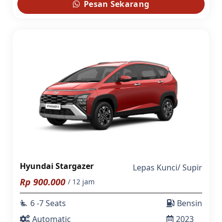
Pesan Sekarang
Hyundai Stargazer
Lepas Kunci
/
Supir
Rp
900.000
/ 12 jam
6 -7 Seats
Bensin
airline_seat_recline_extra
Automatic
2023