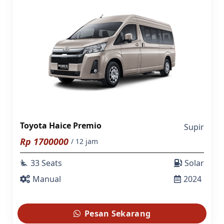
Toyota Haice Premio
Supir
Rp
1700000
/ 12 jam
33 Seats
Solar
airline_seat_recline_extra
Manual
2024
Pesan Sekarang