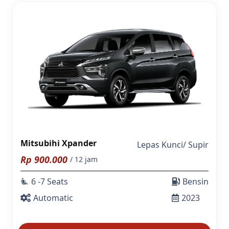
Mitsubihi Xpander
Lepas Kunci
/
Supir
Rp
900.000
/ 12 jam
6 -7 Seats
Bensin
airline_seat_recline_extra
Automatic
2023