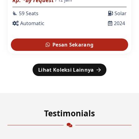
59 Seats
Solar
airline_seat_recline_extra
Automatic
2024
Pesan Sekarang
Lihat Koleksi Lainnya
Testimonials