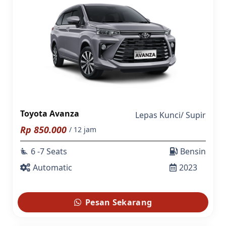
Toyota Avanza
Lepas Kunci
/
Supir
Rp
850.000
/ 12 jam
6 -7 Seats
Bensin
airline_seat_recline_extra
Automatic
2023
Pesan Sekarang