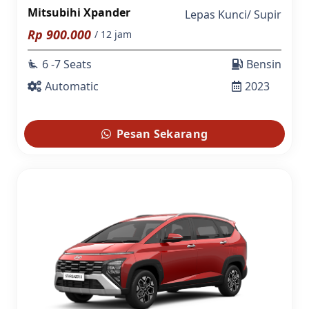
Mitsubihi Xpander
Lepas Kunci
/
Supir
Rp
900.000
/ 12 jam
6 -7 Seats
Bensin
airline_seat_recline_extra
Automatic
2023
Pesan Sekarang