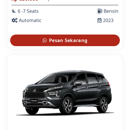
6 -7 Seats
Bensin
airline_seat_recline_extra
Automatic
2023
Pesan Sekarang