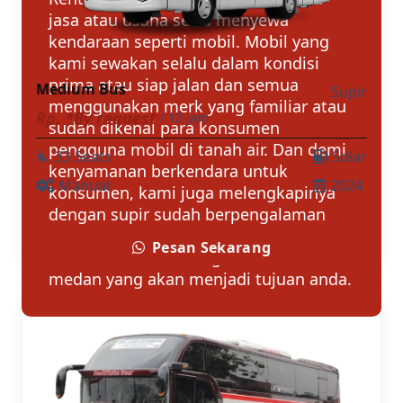
jasa atau usaha sewa menyewa
kendaraan seperti mobil. Mobil yang
kami sewakan selalu dalam kondisi
prima atau siap jalan dan semua
Medium Bus
Supir
menggunakan merk yang familiar atau
Rp. *By request
/ 12 jam
sudah dikenal para konsumen
pengguna mobil di tanah air. Dan demi
33 Seats
Solar
airline_seat_recline_extra
kenyamanan berkendara untuk
Manual
2024
konsumen, kami juga melengkapinya
dengan supir sudah berpengalaman
dan handal dalam mengemudikan
Pesan Sekarang
kendaraan serta mengetahui medan
medan yang akan menjadi tujuan anda.