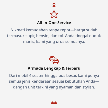
All-in-One Service
Nikmati kemudahan tanpa repot—harga sudah
termasuk supir, bensin, dan tol. Anda tinggal duduk
manis, kami yang urus semuanya.
Armada Lengkap & Terbaru
Dari mobil 4 seater hingga bus besar, kami punya
semua jenis kendaraan sesuai kebutuhan Anda—
dengan unit terkini yang nyaman dan stylish.