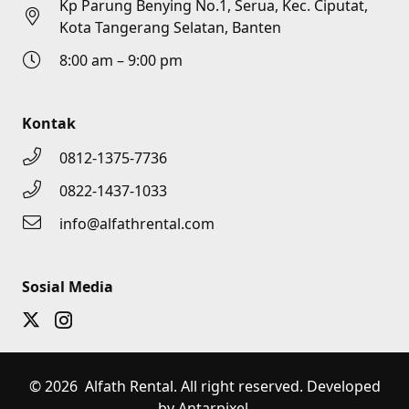
Kp Parung Benying No.1, Serua, Kec. Ciputat,
Kota Tangerang Selatan, Banten
8:00 am – 9:00 pm
Kontak
0812-1375-7736
0822-1437-1033
info@alfathrental.com
Sosial Media
© 2026 Alfath Rental. All right reserved. Developed
by Antarpixel.