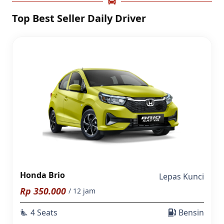
Top Best Seller Daily Driver
Honda Brio
Lepas Kunci
Rp
350.000
/ 12 jam
4 Seats
Bensin
airline_seat_recline_extra