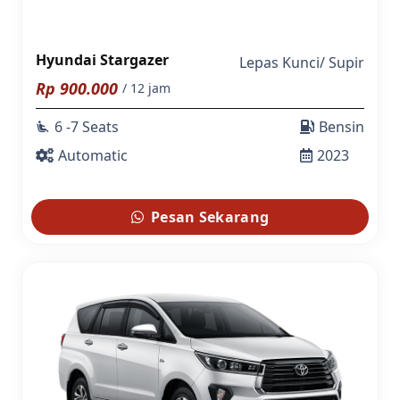
Hyundai Stargazer
Lepas Kunci
/
Supir
Rp
900.000
/ 12 jam
6 -7 Seats
Bensin
airline_seat_recline_extra
Automatic
2023
Pesan Sekarang