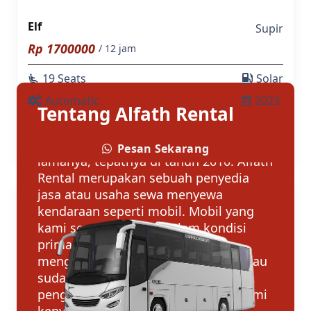
Elf
Supir
Rp
1700000
/ 12 jam
19 Seats
Solar
airline_seat_recline_extra
Automatic
2023
Tentang Alfath Rental
Alfath Rental berdiri sudah 10 tahun
Pesan Sekarang
lamanya, tepatnya di tahun 2010. Alfath
Rental merupakan sebuah penyedia
jasa atau usaha sewa menyewa
kendaraan seperti mobil. Mobil yang
kami sewakan selalu dalam kondisi
prima atau siap jalan dan semua
menggunakan merk yang familiar atau
sudah dikenal para konsumen
pengguna mobil di tanah air. Dan demi
kenyamanan berkendara untuk