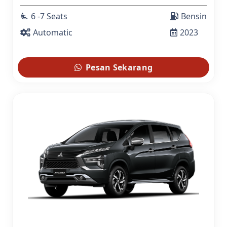
6 -7 Seats
Bensin
airline_seat_recline_extra
Automatic
2023
Pesan Sekarang