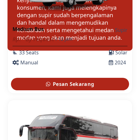
konsumen, kami juga melengkapinya
dengan supir sudah berpengalaman
dan handal dalam mengemudikan
Medium Bus
kendaraan serta mengetahui medan
Supir
medan yang akan menjadi tujuan anda.
Rp. *By request
/ 12 jam
33 Seats
Solar
airline_seat_recline_extra
Manual
2024
Pesan Sekarang