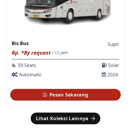
Bis Bus
Supir
Rp. *By request
/ 12 jam
59 Seats
Solar
airline_seat_recline_extra
Automatic
2024
Pesan Sekarang
Lihat Koleksi Lainnya