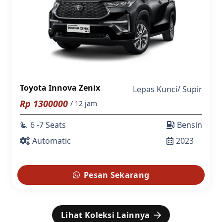
Toyota Innova Zenix
Lepas Kunci
/
Supir
Rp
1300000
/ 12 jam
6 -7 Seats
Bensin
airline_seat_recline_extra
Automatic
2023
Pesan Sekarang
Lihat Koleksi Lainnya