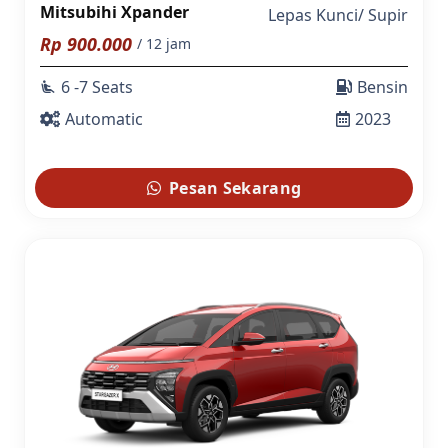
Mitsubihi Xpander
Lepas Kunci
/
Supir
Rp
900.000
/ 12 jam
6 -7 Seats
Bensin
airline_seat_recline_extra
Automatic
2023
Pesan Sekarang