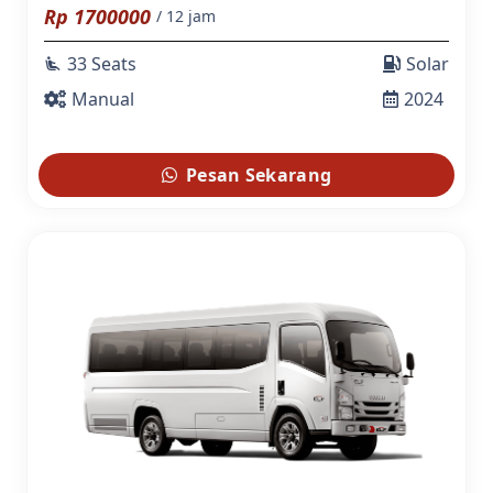
Rp
1700000
/ 12 jam
33 Seats
Solar
airline_seat_recline_extra
Manual
2024
Pesan Sekarang