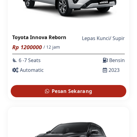
Toyota Innova Reborn
Lepas Kunci
/
Supir
Rp
1200000
/ 12 jam
6 -7 Seats
Bensin
airline_seat_recline_extra
Automatic
2023
Pesan Sekarang