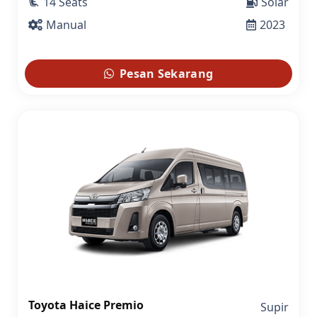
14 Seats
Solar
airline_seat_recline_extra
Manual
2023
Pesan Sekarang
Toyota Haice Premio
Supir