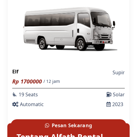
Elf
Supir
Rp
1700000
/ 12 jam
19 Seats
Solar
airline_seat_recline_extra
Automatic
2023
Pesan Sekarang