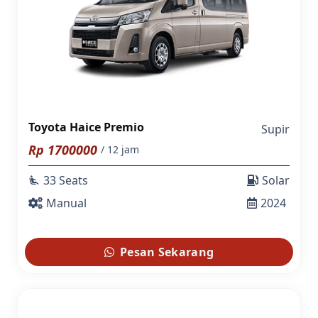
Toyota Haice Premio
Supir
Rp
1700000
/ 12 jam
33 Seats
Solar
airline_seat_recline_extra
Manual
2024
Pesan Sekarang