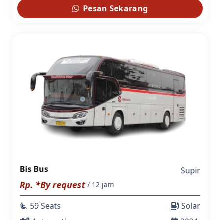
Pesan Sekarang
Bis Bus
Supir
Rp. *By request
/ 12 jam
59 Seats
Solar
airline_seat_recline_extra