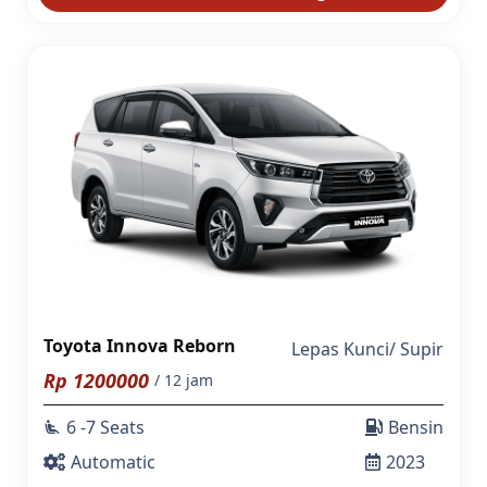
Toyota Innova Reborn
Lepas Kunci
/
Supir
Rp
1200000
/ 12 jam
6 -7 Seats
Bensin
airline_seat_recline_extra
Automatic
2023