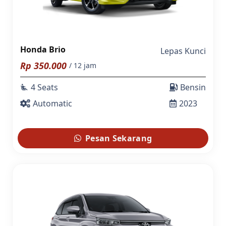
Honda Brio
Lepas Kunci
Rp
350.000
/ 12 jam
4 Seats
Bensin
airline_seat_recline_extra
Automatic
2023
Pesan Sekarang