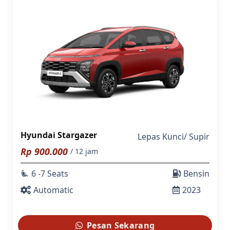
Hyundai Stargazer
Lepas Kunci
/
Supir
Rp
900.000
/ 12 jam
6 -7 Seats
Bensin
airline_seat_recline_extra
Automatic
2023
Pesan Sekarang