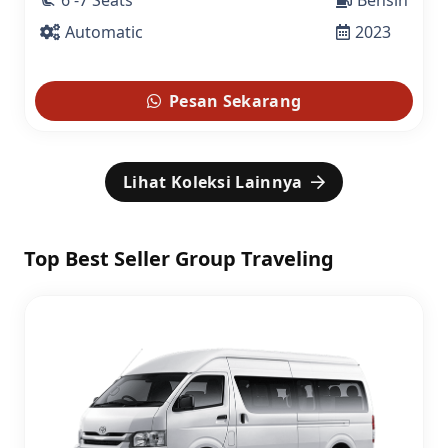
6 -7 Seats
Bensin
airline_seat_recline_extra
Automatic
2023
Pesan Sekarang
Lihat Koleksi Lainnya
Top Best Seller Group Traveling