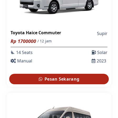
Toyota Haice Commuter
Supir
Rp
1700000
/ 12 jam
14 Seats
Solar
airline_seat_recline_extra
Manual
2023
Pesan Sekarang