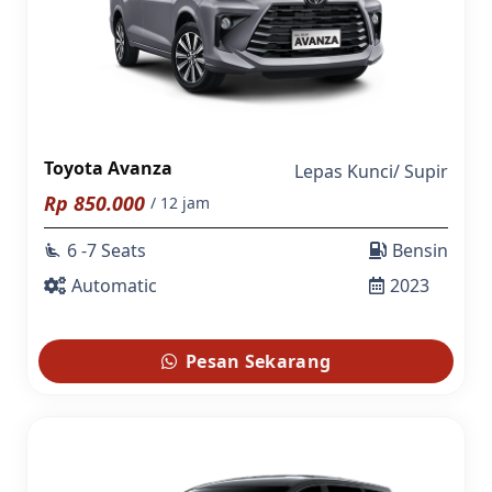
Toyota Avanza
Lepas Kunci
/
Supir
Rp
850.000
/ 12 jam
6 -7 Seats
Bensin
airline_seat_recline_extra
Automatic
2023
Pesan Sekarang