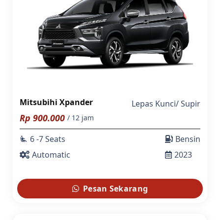
Mitsubihi Xpander
Lepas Kunci
/
Supir
Rp
900.000
/ 12 jam
6 -7 Seats
Bensin
airline_seat_recline_extra
Automatic
2023
Pesan Sekarang