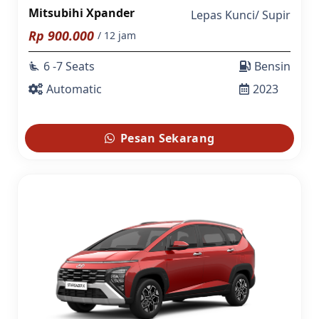
Mitsubihi Xpander
Lepas Kunci
/
Supir
Rp
900.000
/ 12 jam
6 -7 Seats
Bensin
airline_seat_recline_extra
Automatic
2023
Pesan Sekarang