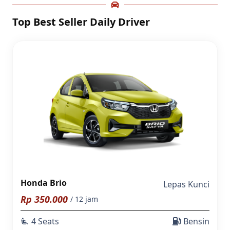
Top Best Seller Daily Driver
Honda Brio
Lepas Kunci
Rp
350.000
/ 12 jam
4 Seats
Bensin
airline_seat_recline_extra