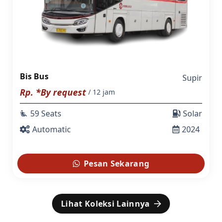
Bis Bus
Supir
Rp. *By request
/ 12 jam
59 Seats
Solar
airline_seat_recline_extra
Automatic
2024
Pesan Sekarang
Lihat Koleksi Lainnya