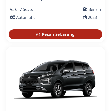
6 -7 Seats
Bensin
airline_seat_recline_extra
Automatic
2023
Pesan Sekarang