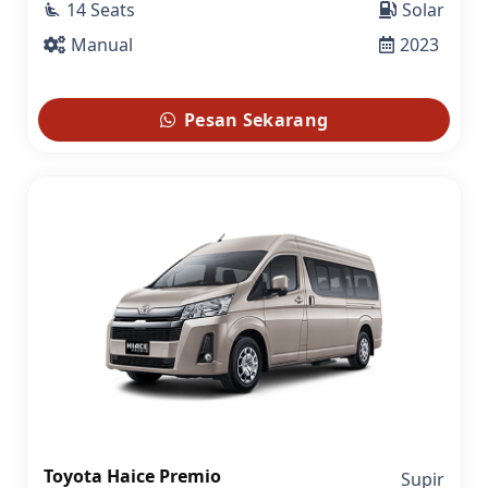
14 Seats
Solar
airline_seat_recline_extra
Manual
2023
Pesan Sekarang
Toyota Haice Premio
Supir