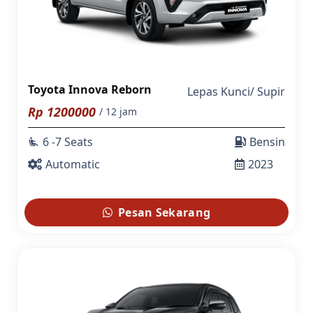
Toyota Innova Reborn
Lepas Kunci
/
Supir
Rp
1200000
/ 12 jam
6 -7 Seats
Bensin
airline_seat_recline_extra
Automatic
2023
Pesan Sekarang