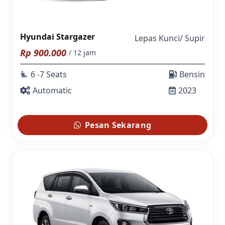
Hyundai Stargazer
Lepas Kunci
/
Supir
Rp
900.000
/ 12 jam
6 -7 Seats
Bensin
airline_seat_recline_extra
Automatic
2023
Pesan Sekarang