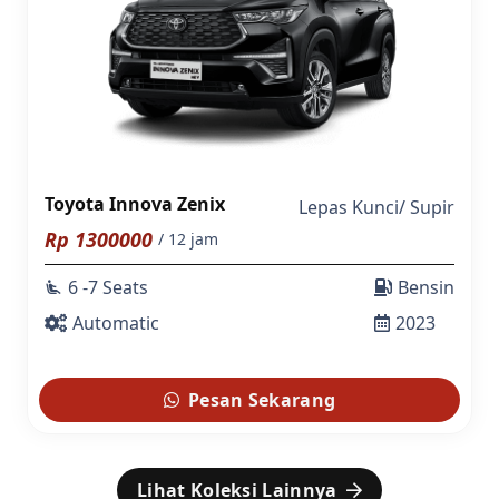
Toyota Innova Zenix
Lepas Kunci
/
Supir
Rp
1300000
/ 12 jam
6 -7 Seats
Bensin
airline_seat_recline_extra
Automatic
2023
Pesan Sekarang
Lihat Koleksi Lainnya