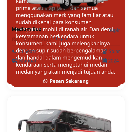
kami sewakan selalu dalam kondisi
prima atau siap jalan dan semua
menggunakan merk yang familiar atau
sudah dikenal para konsumen
pengguna mobil di tanah air. Dan demi
Medium Bus
Supir
kenyamanan berkendara untuk
Rp. *By request
/ 12 jam
konsumen, kami juga melengkapinya
dengan supir sudah berpengalaman
33 Seats
Solar
airline_seat_recline_extra
dan handal dalam mengemudikan
Manual
2024
kendaraan serta mengetahui medan
medan yang akan menjadi tujuan anda.
Pesan Sekarang