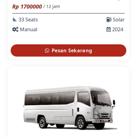
Rp
1700000
/ 12 jam
33 Seats
Solar
airline_seat_recline_extra
Manual
2024
Pesan Sekarang