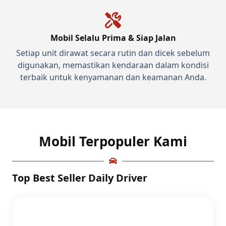
Mobil Selalu Prima & Siap Jalan
Setiap unit dirawat secara rutin dan dicek sebelum
digunakan, memastikan kendaraan dalam kondisi
terbaik untuk kenyamanan dan keamanan Anda.
Mobil Terpopuler Kami
Top Best Seller Daily Driver