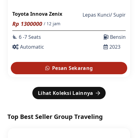
Toyota Innova Zenix
Lepas Kunci
/
Supir
Rp
1300000
/ 12 jam
6 -7 Seats
Bensin
airline_seat_recline_extra
Automatic
2023
Pesan Sekarang
Lihat Koleksi Lainnya
Top Best Seller Group Traveling