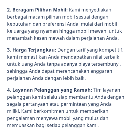
2. Beragam Pilihan Mobil:
Kami menyediakan
berbagai macam pilihan mobil sesuai dengan
kebutuhan dan preferensi Anda, mulai dari mobil
keluarga yang nyaman hingga mobil mewah, untuk
menambah kesan mewah dalam perjalanan Anda.
3. Harga Terjangkau:
Dengan tarif yang kompetitif,
kami memastikan Anda mendapatkan nilai terbaik
untuk uang Anda tanpa adanya biaya tersembunyi,
sehingga Anda dapat merencanakan anggaran
perjalanan Anda dengan lebih baik.
4. Layanan Pelanggan yang Ramah:
Tim layanan
pelanggan kami selalu siap membantu Anda dengan
segala pertanyaan atau permintaan yang Anda
miliki. Kami berkomitmen untuk memberikan
pengalaman menyewa mobil yang mulus dan
memuaskan bagi setiap pelanggan kami.