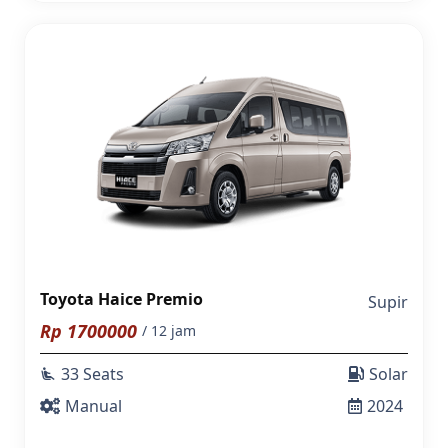
Toyota Haice Premio
Supir
Rp
1700000
/ 12 jam
33 Seats
Solar
airline_seat_recline_extra
Manual
2024